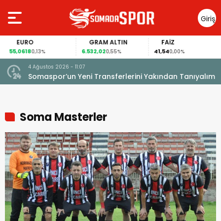
Giriş
Yap
EURO
GRAM ALTIN
FAİZ
55,0618
6.532,02
41,54
0,13%
0,55%
0,00%
4 Ağustos 2026 - 11:07
Somaspor’un Yeni Transferlerini Yakından Tanıyalım
Soma Masterler