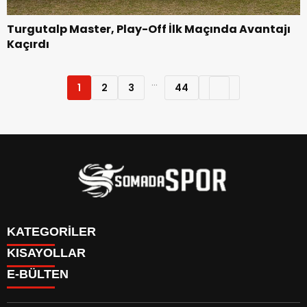
Turgutalp Master, Play-Off İlk Maçında Avantajı
Kaçırdı
...
1
2
3
44
KATEGORİLER
KISAYOLLAR
İletişim
E-BÜLTEN
İstatistikler & Puan Durumu & Fikstür
Genel
Reklam Ver
Somaspor