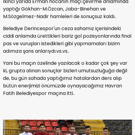
İkinci yarıda Erman hocanın maçı çevirme anlamında
yaptığı Gökhan-M.Özcan, Jaba-Binehan ve
M.Sözgelmez-Nadir hamleleri de sonuçsuz kaldı..
Belediye Derincespor'un ceza sahamız içerisindeki
ciddi anlamda ürettikleri bariz gol pozisyonlarında final
pas ve vuruşları istedikleri gibi yapmamaları bizim
adımıza şans anlarıydı.vs.vs..
Yani bu maçın özelinde yazılacak o kadar çok şey var
ki, grupta alınan sonuçlar bizleri umutsuzluğuğa değil
de, bu gün sahada yaptığımız hatalardan ders alıp
bütün enerjimizi önümüzde oynayacağımız Havran
Fatih Belediyespor maçına itti..