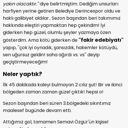
yakın olacaktır.''
diye belirtmiştim. Dediğim unsurları
harfiyen yerine getiren Belediye Derincespor oldu ve
haklı galibiyet aldılar.. Sezon başından beri takımımız
hakkında eleştiri yapmaktan hep çekindim! İyi
giderken hep güzel, olumlu şeyler yazmaya özen
''fakir edebiyatı''
gösterdim. Ama kötü giderken de
yapıp, ''çok iyi oynadık, şansızdık, hakemler kötüydü,
sen uğursuz geldin! saha ağırdı vs. vs'' deyip
geçiştirmeyeceğim!
Neler yaptık?
İlk 45 dakikada kaleyi bulmayan 2 cılız şut! Bir ve ikinci
bölgeden zaman zaman güzel çıktık! hepsi o!
Sezon başından beri süren 3.bölgedeki sıkıntımız
maalesef bugünde devam etti.
Attığımız gol, tamamen Semavi Özgür'ün kişisel