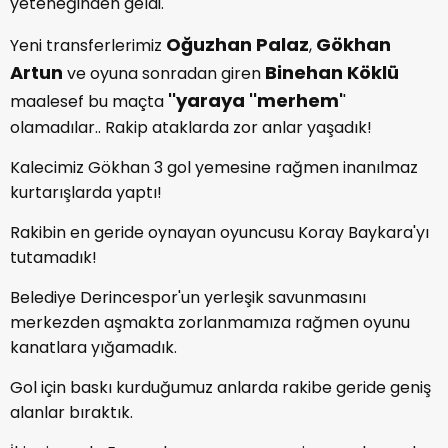
yeteneğinden geldi.
Oğuzhan Palaz
Gökhan
Yeni transferlerimiz
,
Artun
Binehan Köklü
ve oyuna sonradan giren
''yaraya ''merhem'
maalesef bu maçta
'
olamadılar.. Rakip ataklarda zor anlar yaşadık!
Kalecimiz Gökhan 3 gol yemesine rağmen inanılmaz
kurtarışlarda yaptı!
Rakibin en geride oynayan oyuncusu Koray Baykara'yı
tutamadık!
Belediye Derincespor'un yerleşik savunmasını
merkezden aşmakta zorlanmamıza rağmen oyunu
kanatlara yığamadık.
Gol için baskı kurduğumuz anlarda rakibe geride geniş
alanlar bıraktık.