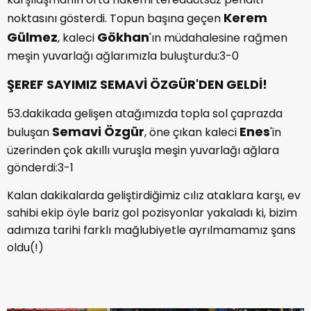
Kerem
noktasını gösterdi. Topun başına geçen
Gülmez
Gökhan
, kaleci
'ın müdahalesine rağmen
meşin yuvarlağı ağlarımızla buluşturdu:3-0
ŞEREF SAYIMIZ SEMAVİ ÖZGÜR'DEN GELDİ!
53.dakikada gelişen atağımızda topla sol çaprazda
Semavi Özgür
Enes
buluşan
, öne çıkan kaleci
'in
üzerinden çok akıllı vuruşla meşin yuvarlağı ağlara
gönderdi:3-1
Kalan dakikalarda geliştirdiğimiz cılız ataklara karşı, ev
sahibi ekip öyle bariz gol pozisyonlar yakaladı ki, bizim
adımıza tarihi farklı mağlubiyetle ayrılmamamız şans
oldu(!)