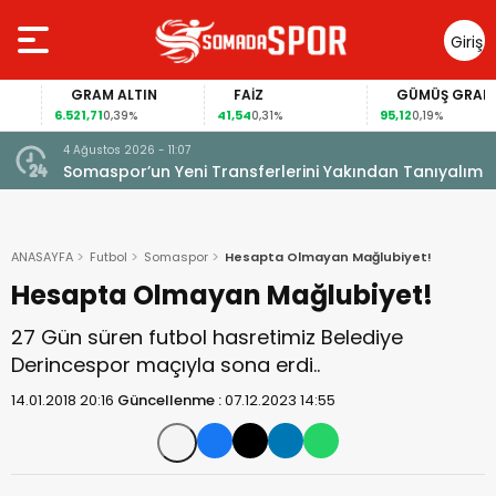
Giriş
Yap
GRAM ALTIN
FAİZ
GÜMÜŞ GRAM
6.521,71
41,54
95,12
0,39%
0,31%
0,19%
4 Ağustos 2026 - 11:07
Somaspor’un Yeni Transferlerini Yakından Tanıyalım
ANASAYFA
Futbol
Somaspor
Hesapta Olmayan Mağlubiyet!
Hesapta Olmayan Mağlubiyet!
27 Gün süren futbol hasretimiz Belediye
Derincespor maçıyla sona erdi..
14.01.2018 20:16
Güncellenme :
07.12.2023 14:55