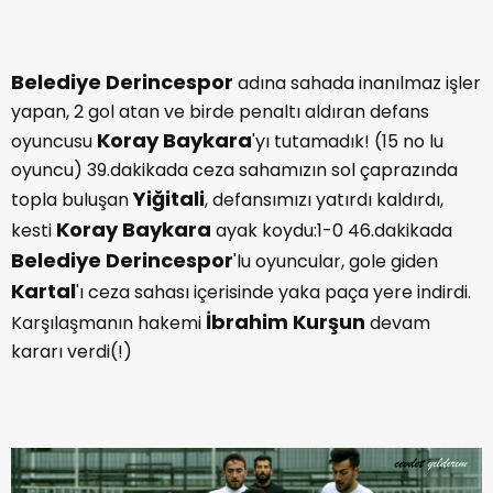
Belediye Derincespor
adına sahada inanılmaz işler
yapan, 2 gol atan ve birde penaltı aldıran defans
Koray Baykara
oyuncusu
'yı tutamadık! (15 no lu
oyuncu) 39.dakikada ceza sahamızın sol çaprazında
Yiğitali
topla buluşan
, defansımızı yatırdı kaldırdı,
Koray Baykara
kesti
ayak koydu:1-0 46.dakikada
Belediye Derincespor
'lu oyuncular, gole giden
Kartal
'ı ceza sahası içerisinde yaka paça yere indirdi.
İbrahim Kurşun
Karşılaşmanın hakemi
devam
kararı verdi(!)