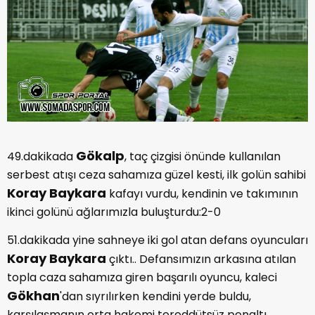
Gökalp
49.dakikada
, taç çizgisi önünde kullanılan
serbest atışı ceza sahamıza güzel kesti, ilk golün sahibi
Koray Baykara
kafayı vurdu, kendinin ve takımının
ikinci golünü ağlarımızla buluşturdu:2-0
51.dakikada yine sahneye iki gol atan defans oyuncuları
Koray Baykara
çıktı.. Defansımızın arkasına atılan
topla caza sahamıza giren başarılı oyuncu, kaleci
Gökhan
'dan sıyrılırken kendini yerde buldu,
karşılaşmanın orta hakemi tereddütsüz penaltı