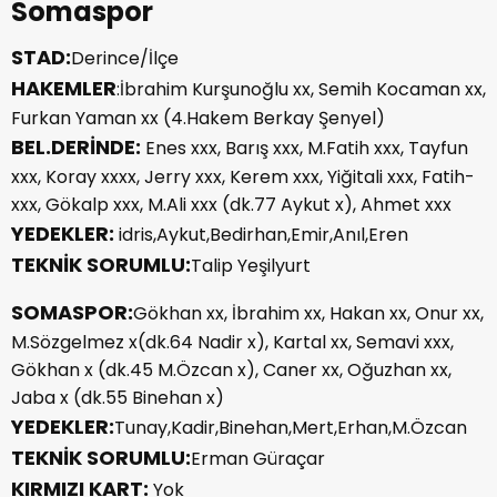
Somaspor
STAD:
Derince/İlçe
HAKEMLER
:İbrahim Kurşunoğlu xx, Semih Kocaman xx,
Furkan Yaman xx (4.Hakem Berkay Şenyel)
BEL.DERİNDE:
Enes xxx, Barış xxx, M.Fatih xxx, Tayfun
xxx, Koray xxxx, Jerry xxx, Kerem xxx, Yiğitali xxx, Fatih-
xxx, Gökalp xxx, M.Ali xxx (dk.77 Aykut x), Ahmet xxx
YEDEKLER:
idris,Aykut,Bedirhan,Emir,Anıl,Eren
TEKNİK SORUMLU:
Talip Yeşilyurt
SOMASPOR:
Gökhan xx, İbrahim xx, Hakan xx, Onur xx,
M.Sözgelmez x(dk.64 Nadir x), Kartal xx, Semavi xxx,
Gökhan x (dk.45 M.Özcan x), Caner xx, Oğuzhan xx,
Jaba x (dk.55 Binehan x)
YEDEKLER:
Tunay,Kadir,Binehan,Mert,Erhan,M.Özcan
TEKNİK SORUMLU:
Erman Güraçar
KIRMIZI KART:
Yok