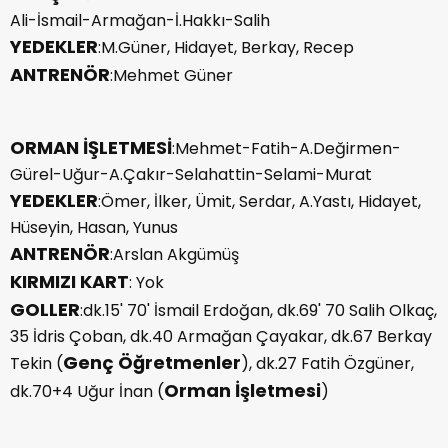
Ali-İsmail-Armağan-İ.Hakkı-Salih
YEDEKLER
:M.Güner, Hidayet, Berkay, Recep
ANTRENÖR
:Mehmet Güner
ORMAN İŞLETMESİ
:Mehmet-Fatih-A.Değirmen-
Gürel-Uğur-A.Çakır-Selahattin-Selami-Murat
YEDEKLER
:Ömer, İlker, Ümit, Serdar, A.Yastı, Hidayet,
Hüseyin, Hasan, Yunus
ANTRENÖR
:Arslan Akgümüş
KIRMIZI KART
: Yok
GOLLER
:dk.15' 70' İsmail Erdoğan, dk.69' 70 Salih Olkaç,
35 İdris Çoban, dk.40 Armağan Çayakar, dk.67 Berkay
Genç Öğretmenler
Tekin (
), dk.27 Fatih Özgüner,
Orman İşletmesi
dk.70+4 Uğur İnan (
)