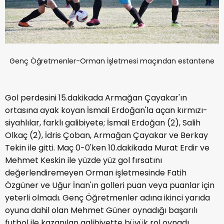
Genç Öğretmenler-Orman İşletmesi maçından estantene
Gol perdesini 15.dakikada Armağan Çayakar'ın
ortasına ayak koyan İsmail Erdoğan'la açan kırmızı-
siyahlılar, farklı galibiyete; İsmail Erdoğan (2), Salih
Olkaç (2), İdris Çoban, Armağan Çayakar ve Berkay
Tekin ile gitti. Maç 0-0'ken 10.dakikada Murat Erdir ve
Mehmet Keskin ile yüzde yüz gol fırsatını
değerlendiremeyen Orman işletmesinde Fatih
Özgüner ve Uğur İnan'ın golleri puan veya puanlar için
yeterli olmadı. Genç Öğretmenler adına ikinci yarıda
oyuna dahil olan Mehmet Güner oynadığı başarılı
futbol ile kazanılan galibiyette büyük rol oynadı.