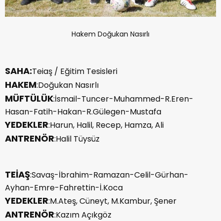
Hakem Doğukan Nasırlı
SAHA:
Teiaş / Eğitim Tesisleri
HAKEM
:Doğukan Nasırlı
MÜFTÜLÜK
:İsmail-Tuncer-Muhammed-R.Eren-
Hasan-Fatih-Hakan-R.Gülegen-Mustafa
YEDEKLER
:Harun, Halil, Recep, Hamza, Ali
ANTRENÖR
:Halil Tüysüz
TEİAŞ
:Savaş-İbrahim-Ramazan-Celil-Gürhan-
Ayhan-Emre-Fahrettin-İ.Koca
YEDEKLER
:M.Ateş, Cüneyt, M.Kambur, Şener
ANTRENÖR
:Kazım Açıkgöz