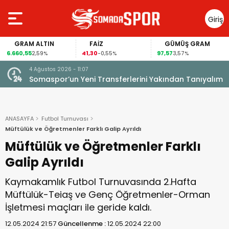
Giriş
Yap
FAİZ
GÜMÜŞ GRAM
BITCOIN
41,30
97,57
64.844,00
-0,55%
3,57%
0,70%
4 Ağustos 2026 - 11:07
Somaspor’un Yeni Transferlerini Yakından Tanıyalım
ANASAYFA
Futbol Turnuvası
Müftülük ve Öğretmenler Farklı Galip Ayrıldı
Müftülük ve Öğretmenler Farklı
Galip Ayrıldı
Kaymakamlık Futbol Turnuvasında 2.Hafta
Müftülük-Teiaş ve Genç Öğretmenler-Orman
İşletmesi maçları ile geride kaldı.
12.05.2024 21:57
Güncellenme :
12.05.2024 22:00