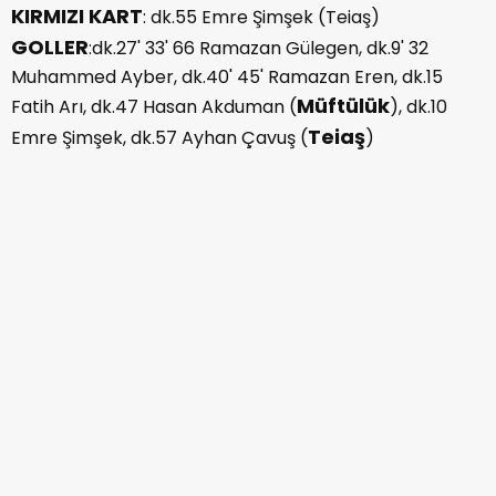
KIRMIZI KART
: dk.55 Emre Şimşek (Teiaş)
GOLLER
:dk.27' 33' 66 Ramazan Gülegen, dk.9' 32
Muhammed Ayber, dk.40' 45' Ramazan Eren, dk.15
Müftülük
Fatih Arı, dk.47 Hasan Akduman (
), dk.10
Teiaş
Emre Şimşek, dk.57 Ayhan Çavuş (
)