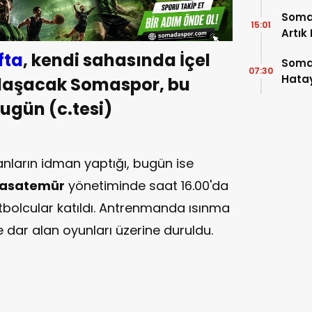
Soma
15:01
Artık
fta
, kendi sahasında İçel
Soma
07:30
Hatay
ılaşacak Somaspor, bu
bugün (c.tesi)
ların idman yaptığı, bugün ise
Basatemür
yönetiminde saat 16.00'da
olcular katıldı. Antrenmanda ısınma
 dar alan oyunları üzerine duruldu.