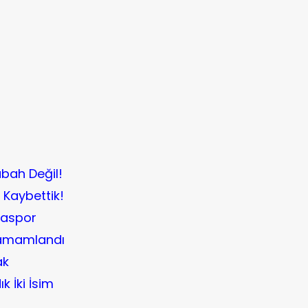
bah Değil!
Kaybettik!
maspor
 Tamamlandı
ak
 İki İsim