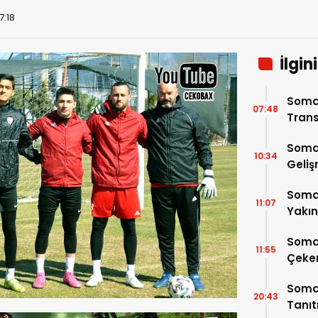
7:18
İlgin
Soma
07:48
Trans
Soma
10:34
Geli
Somas
11:07
Yakı
Soma
11:55
Çeke
Somas
20:43
Tanı