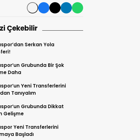
izi Çekebilir
spor’dan Serkan Yola
feri!
spor’un Grubunda Bir Şok
şme Daha
por’un Yeni Transferlerini
ndan Tanıyalım
spor’un Grubunda Dikkat
n Gelişme
por Yeni Transferlerini
tmaya Başladı