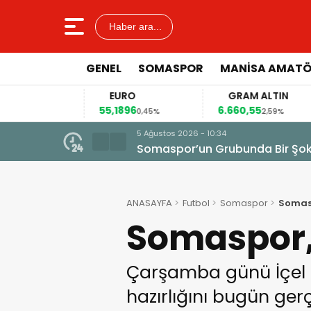
Haber ara...
GENEL
SOMASPOR
MANISA AMAT
EURO
GRAM ALTIN
55,1896
6.660,55
41
2%
0,45%
2,59%
5 Ağustos 2026 - 10:34
Somaspor’un Grubunda Bir Şo
ANASAYFA
Futbol
Somaspor
Somasp
Somaspor, 
Çarşamba günü İçel 
hazırlığını bugün gerç