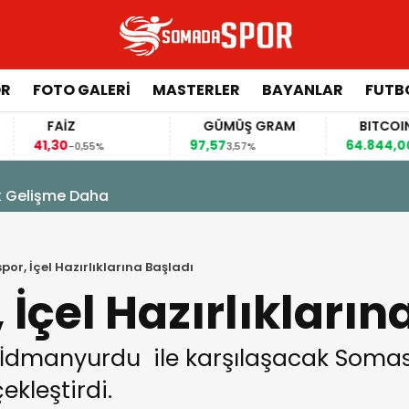
ÖR
FOTO GALERI
MASTERLER
BAYANLAR
FUTB
FAİZ
GÜMÜŞ GRAM
BITCOIN
,30
97,57
64.844,00
-0,55%
3,57%
0,70%
k Gelişme Daha
or, İçel Hazırlıklarına Başladı
İçel Hazırlıkların
İdmanyurdu ile karşılaşacak Somasp
ekleştirdi.