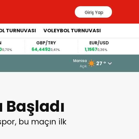
Giriş Yap
OL TURNUVASI
VOLEYBOL TURNUVASI
GBP/TRY
EUR/USD
BREN
64,4492
1,1567
82,63
0,41%
0,36%
0,
4 Ağustos 2026 - 11:07
Manisa
27 °
Somaspor’un Yeni Transferlerini Ya
Açık
a Başladı
or, bu maçın ilk