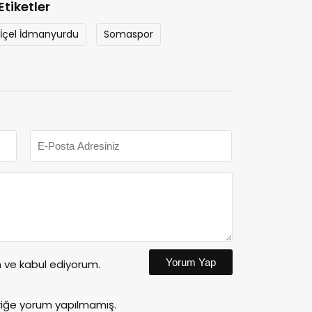
Etiketler
İçel İdmanyurdu
Somaspor
Yorum Yap
ve kabul ediyorum.
riğe yorum yapılmamış.