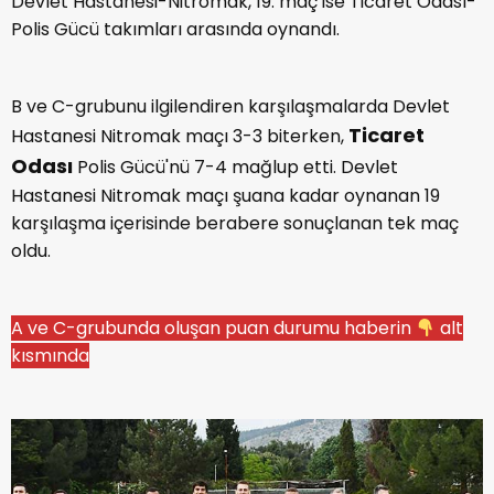
Devlet Hastanesi-Nitromak, 19. maç ise Ticaret Odası-
Polis Gücü takımları arasında oynandı.
B ve C-grubunu ilgilendiren karşılaşmalarda Devlet
Ticaret
Hastanesi Nitromak maçı 3-3 biterken,
Odası
Polis Gücü'nü 7-4 mağlup etti. Devlet
Hastanesi Nitromak maçı şuana kadar oynanan 19
karşılaşma içerisinde berabere sonuçlanan tek maç
oldu.
A ve C-grubunda oluşan puan durumu haberin
alt
kısmında