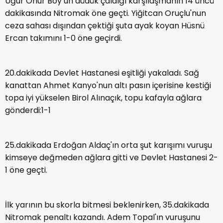
Uğur Onur Boy‘un düdük çaldığı karşılaşmanın 14’üncü
dakikasında Nitromak öne geçti. Yiğitcan Oruçlu'nun
ceza sahası dışından çektiği şuta ayak koyan Hüsnü
Ercan takımını 1-0 öne geçirdi.
20.dakikada Devlet Hastanesi eşitliği yakaladı. Sağ
kanattan Ahmet Kanyo'nun altı pasın içerisine kestiği
topa iyi yükselen Birol Alınaçık, topu kafayla ağlara
gönderdi:1-1
25.dakikada Erdoğan Aldaç'ın orta şut karışımı vuruşu
kimseye değmeden ağlara gitti ve Devlet Hastanesi 2-
1 öne geçti.
İlk yarının bu skorla bitmesi beklenirken, 35.dakikada
Nitromak penaltı kazandı. Adem Topal'ın vuruşunu