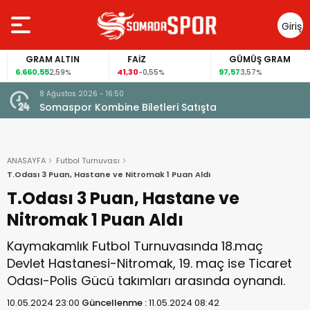
Giriş
Yap
RAM ALTIN
FAİZ
GÜMÜŞ GRAM
BI
0,55
41,30
97,57
65.15
2,59%
-0,55%
3,57%
7 Ağustos 2026 - 07:48
Somaspor’dan Serkan Yola Transferi!
ANASAYFA
Futbol Turnuvası
T.Odası 3 Puan, Hastane ve Nitromak 1 Puan Aldı
T.Odası 3 Puan, Hastane ve
Nitromak 1 Puan Aldı
Kaymakamlık Futbol Turnuvasında 18.maç
Devlet Hastanesi-Nitromak, 19. maç ise Ticaret
Odası-Polis Gücü takımları arasında oynandı.
10.05.2024 23:00
Güncellenme :
11.05.2024 08:42