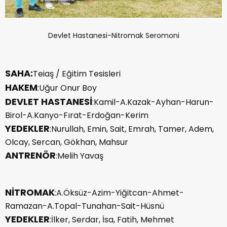
Devlet Hastanesi-Nitromak Seromoni
SAHA:
Teiaş / Eğitim Tesisleri
HAKEM
:Uğur Onur Boy
DEVLET HASTANESİ
:Kamil-A.Kazak-Ayhan-Harun-
Birol-A.Kanyo-Fırat-Erdoğan-Kerim
YEDEKLER
:Nurullah, Emin, Sait, Emrah, Tamer, Adem,
Olcay, Sercan, Gökhan, Mahsur
ANTRENÖR
:Melih Yavaş
NİTROMAK
:A.Öksüz-Azim-Yiğitcan-Ahmet-
Ramazan-A.Topal-Tunahan-Sait-Hüsnü
YEDEKLER
:İlker, Serdar, İsa, Fatih, Mehmet