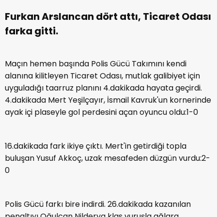
Furkan Arslancan dört attı, Ticaret Odası
farka gitti.
Maçın hemen başında Polis Gücü Takımını kendi
alanına kilitleyen Ticaret Odası, mutlak galibiyet için
uyguladığı taarruz planını 4.dakikada hayata geçirdi.
4.dakikada Mert Yeşilçayır, İsmail Kavruk'un kornerinde
ayak içi plaseyle gol perdesini açan oyuncu oldu:1-0
16.dakikada fark ikiye çıktı. Mert'in getirdiği topla
buluşan Yusuf Akkoç, uzak mesafeden düzgün vurdu:2-
0
Polis Gücü farkı bire indirdi. 26.dakikada kazanılan
penaltıyı Oğulcan Nilderya klas vuruşla ağlara