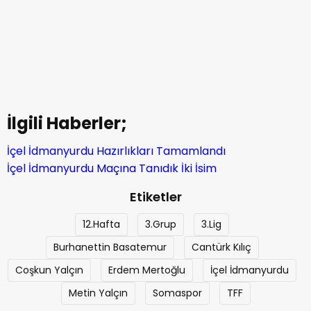
İlgili Haberler;
İçel İdmanyurdu Hazırlıkları Tamamlandı
İçel İdmanyurdu Maçına Tanıdık İki İsim
Etiketler
12.Hafta
3.Grup
3.Lig
Burhanettin Basatemur
Cantürk Kılıç
Coşkun Yalçın
Erdem Mertoğlu
İçel İdmanyurdu
Metin Yalçın
Somaspor
TFF