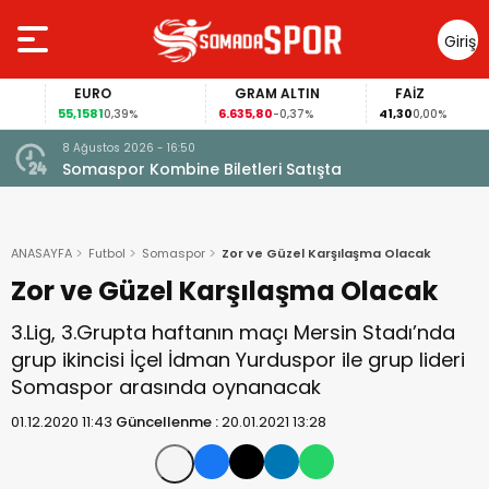
Giriş
Yap
EURO
GRAM ALTIN
FAİZ
55,1581
6.635,80
41,30
0,39%
-0,37%
0,00%
8 Ağustos 2026 - 16:50
Somaspor Kombine Biletleri Satışta
ANASAYFA
Futbol
Somaspor
Zor ve Güzel Karşılaşma Olacak
Zor ve Güzel Karşılaşma Olacak
3.Lig, 3.Grupta haftanın maçı Mersin Stadı’nda
grup ikincisi İçel İdman Yurduspor ile grup lideri
Somaspor arasında oynanacak
01.12.2020 11:43
Güncellenme :
20.01.2021 13:28