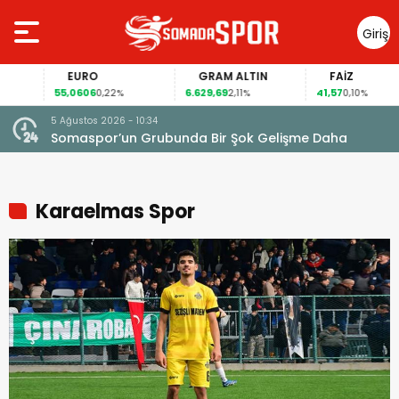
Giriş
Yap
EURO
GRAM ALTIN
FAİZ
55,0606
6.629,69
41,57
0,22%
2,11%
0,10%
5 Ağustos 2026 - 10:34
Somaspor’un Grubunda Bir Şok Gelişme Daha
Karaelmas Spor