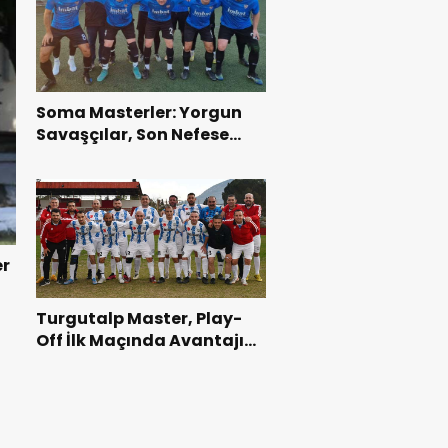
Soma Masterler: Yorgun
Savaşçılar, Son Nefese
Kadar Direndiler!
er
Turgutalp Master, Play-
Off İlk Maçında Avantajı
Kaçırdı