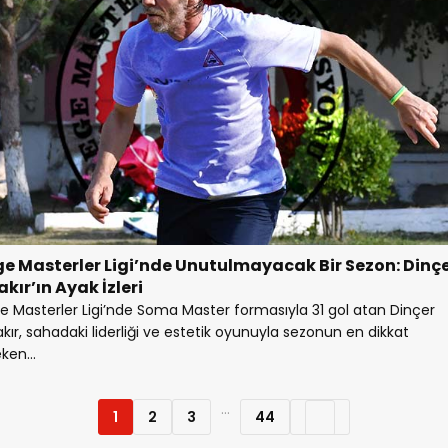
ge Masterler Ligi’nde Unutulmayacak Bir Sezon: Dinç
kır’ın Ayak İzleri
e Masterler Ligi’nde Soma Master formasıyla 31 gol atan Dinçer
kır, sahadaki liderliği ve estetik oyunuyla sezonun en dikkat
ken...
...
1
2
3
44