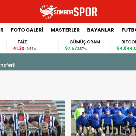
ÖR
FOTO GALERI
MASTERLER
BAYANLAR
FUTB
FAİZ
GÜMÜŞ GRAM
BITCOIN
41,30
97,57
64.844,00
-0,55%
3,57%
0,70%
sferi!