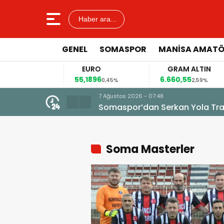
Haber ara...
GENEL
SOMASPOR
MANISA AMAT
EURO
GRAM ALTIN
55,1896
6.660,55
,12%
0,45%
2,59%
7 Ağustos 2026 - 07:48
Somaspor’dan Serkan Yola Tran
Soma Masterler