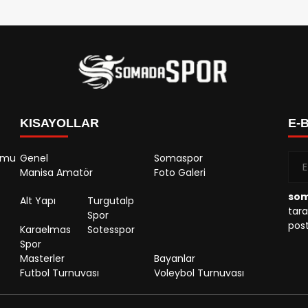
KISAYOLLAR
E-
rumu
Genel
Somaspor
Manisa Amatör
Foto Galeri
so
Alt Yapı
Turgutalp
tara
Spor
post
Karaelmas
Sotesspor
Spor
Masterler
Bayanlar
Futbol Turnuvası
Voleybol Turnuvası