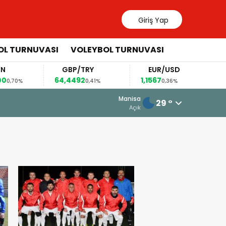
Giriş Yap
OL TURNUVASI
VOLEYBOL TURNUVASI
GBP/TRY
EUR/USD
BRE
64,4492
1,1567
82,63
0,41%
0,36%
5 Ağustos 2026 - 10:34
Manisa
29 °
Somaspor’un Grubunda Bir Şok Ge
Açık