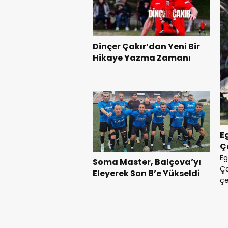
Dinçer Çakır’dan Yeni Bir
Hikaye Yazma Zamanı
E
Ça
Eg
Soma Master, Balçova’yı
Ça
Eleyerek Son 8’e Yükseldi
çe