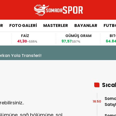
ÖR
FOTO GALERI
MASTERLER
BAYANLAR
FUTB
FAİZ
GÜMÜŞ GRAM
BITCOI
41,30
97,57
64.844,0
-0,55%
3,57%
sferi!
Sıca
Somas
16:50
ebilirsiniz..
Satış
bölümüne, sağ bölümüne, sol
Soma