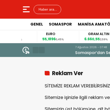
Haber ara...
GENEL
SOMASPOR
MANISA AMAT
OLAR
EURO
GRAM ALTIN
6966
55,1896
6.660,55
0,12%
0,45%
2,59%
7 Ağustos 2026 - 07:48
Somaspor’dan Serkan Yola Tran
Reklam Ver
SİTEMİZE REKLAM VEREBİLİRSİNİZ
Sitemize işinizle ilgili reklam ver
Sitemizin üst bölümüne, alt 