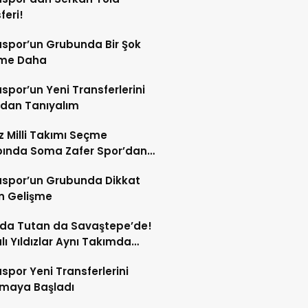
feri!
spor’un Grubunda Bir Şok
şme Daha
por’un Yeni Transferlerini
ndan Tanıyalım
ız Milli Takımı Seçme
ında Soma Zafer Spor’dan
uncu
spor’un Grubunda Dikkat
n Gelişme
 da Tutan da Savaştepe’de!
ı Yıldızlar Aynı Takımda
tu
por Yeni Transferlerini
tmaya Başladı