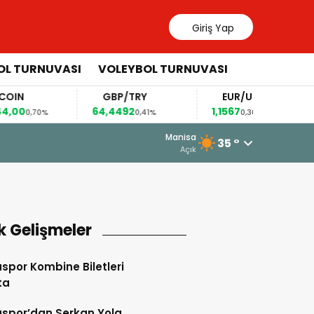
Giriş Yap
OL TURNUVASI
VOLEYBOL TURNUVASI
N
GBP/TRY
EUR/USD
0
64,4492
1,1567
0,70%
0,41%
0,36%
5 Ağustos 2026 - 10:34
Manisa
35 °
Somaspor’un Grubunda Bir Şok Ge
Açık
k Gelişmeler
por Kombine Biletleri
ta
spor’dan Serkan Yola