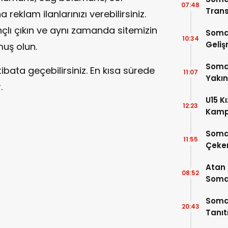
07:48
Trans
eklam ilanlarınızı verebilirsiniz.
çlı çıkın ve aynı zamanda sitemizin
Soma
10:34
Geli
muş olun.
Somas
bata geçebilirsiniz. En kısa sürede
11:07
Yakı
.
U15 K
12:23
Kamp
4 Oy
Soma
11:55
Çeke
Atan
08:52
Somal
Buluş
Somas
20:43
Tanı