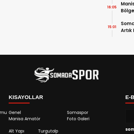
Manis
16:05
Bölge
Açıkl
Soma
15:01
Artık
KISAYOLLAR
E-
rumu
Genel
Somaspor
Manisa Amatör
Foto Galeri
so
Alt Yapı
Turgutalp