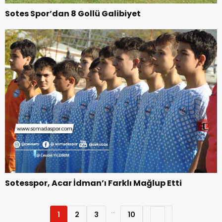
Sotes Spor’dan 8 Gollü Galibiyet
Sotesspor, Acar İdman’ı Farklı Mağlup Etti
...
1
2
3
10