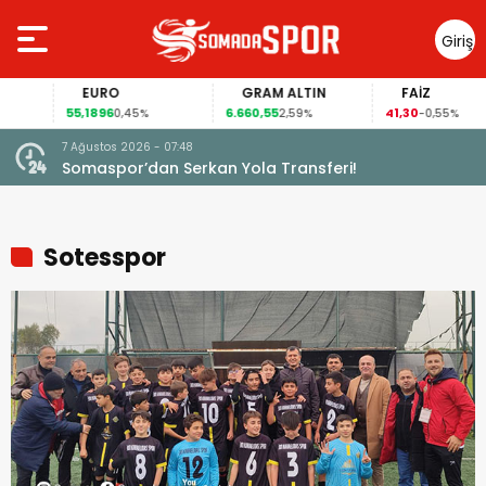
Giriş
Yap
EURO
GRAM ALTIN
FAİZ
55,1896
6.660,55
41,30
0,45%
2,59%
-0,55%
7 Ağustos 2026 - 07:48
Somaspor’dan Serkan Yola Transferi!
Sotesspor