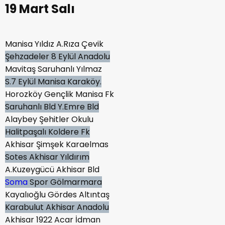
19 Mart Salı
Manisa Yıldız A.Rıza Çevik
Şehzadeler 8 Eylül Anadolu
Mavitaş Saruhanlı Yılmaz
S.7 Eylül Manisa Karaköy.
Horozköy Gençlik Manisa Fk
Saruhanlı Bld Y.Emre Bld
Alaybey Şehitler Okulu
Halitpaşalı Koldere Fk
Akhisar Şimşek Karaelmas
Sotes Akhisar Yıldırım
A.Kuzeygücü Akhisar Bld
Soma
Spor Gölmarmara
Kayalıoğlu Gördes Altıntaş
Karabulut Akhisar Anadolu
Akhisar 1922 Acar İdman