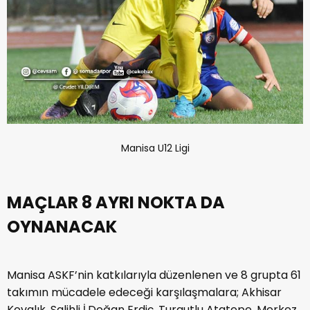
Manisa U12 Ligi
MAÇLAR 8 AYRI NOKTA DA
OYNANACAK
Manisa ASKF’nin katkılarıyla düzenlenen ve 8 grupta 61
takımın mücadele edeceği karşılaşmalara; Akhisar
Kovalık, Salihli İ.Doğan Erdiç, Turgutlu Atatepe, Merkez