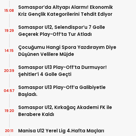
Somaspor’da Altyapı Alarmı! Ekonomik
15:08
Kriz Gençlik Kategorilerini Tehdit Ediyor
Somaspor U12, Selendispor’u 7 Golle
19:29
Geçerek Play-Off’ta Tur Atladı
Çocuğumu Hangi Spora Yazdırayım Diye
14:15
Düşünen Velilere Müjde
Somaspor U13 Play-Off’ta Durmuyor!
20:39
Şehitler’i 4 Golle Geçti
Somaspor U13 Play-Off’a Galibiyetle
04:57
Başladı.
Somaspor U12, Kırkağaç Akademi FK ile
19:20
Berabere Kaldı
Manisa U12 Yerel Lig 4.Hafta Maçları
20:11