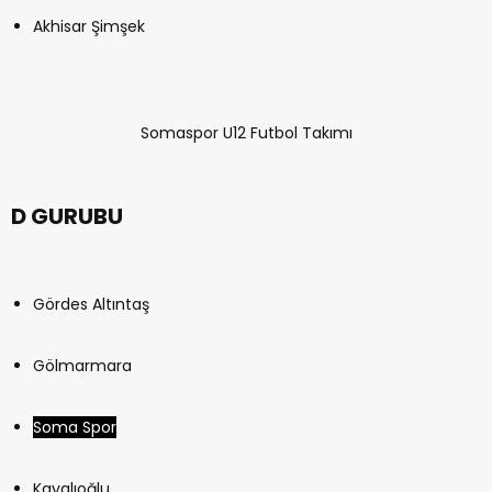
Akhisar Şimşek
Somaspor U12 Futbol Takımı
D GURUBU
Gördes Altıntaş
Gölmarmara
Soma Spor
Kayalıoğlu