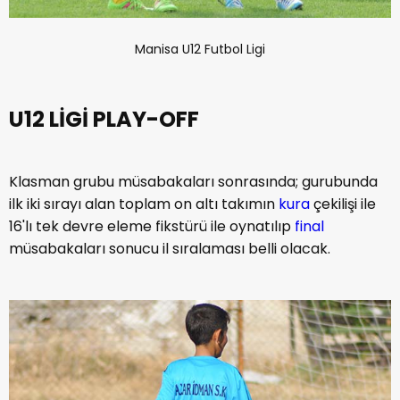
Manisa U12 Futbol Ligi
U12 LİGİ PLAY-OFF
Klasman grubu müsabakaları sonrasında; gurubunda
ilk iki sırayı alan toplam on altı takımın
kura
çekilişi ile
16'lı tek devre eleme fikstürü ile oynatılıp
final
müsabakaları sonucu il sıralaması belli olacak.