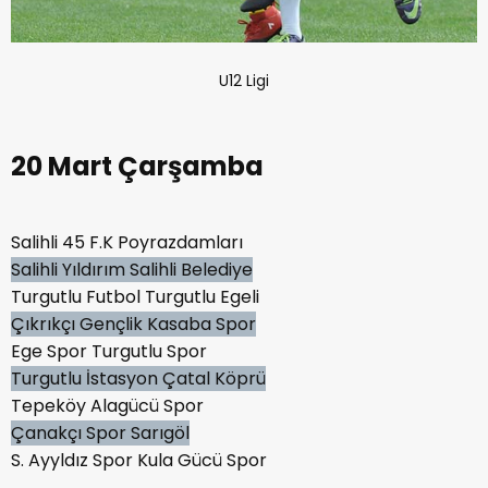
U12 Ligi
20 Mart Çarşamba
Salihli 45 F.K Poyrazdamları
Salihli Yıldırım Salihli Belediye
Turgutlu Futbol Turgutlu Egeli
Çıkrıkçı Gençlik Kasaba Spor
Ege Spor Turgutlu Spor
Turgutlu İstasyon Çatal Köprü
Tepeköy Alagücü Spor
Çanakçı Spor Sarıgöl
S. Ayyldız Spor Kula Gücü Spor