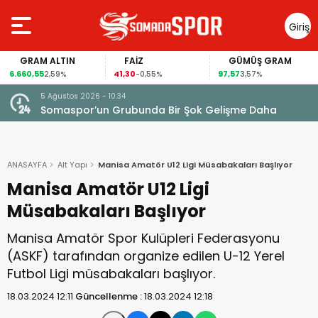
Giriş
Yap
FAİZ
GÜMÜŞ GRAM
BITCOIN
41,30
97,57
64.844,00
-0,55%
3,57%
0,70%
5 Ağustos 2026 - 10:34
Somaspor’un Grubunda Bir Şok Gelişme Daha
ANASAYFA
Alt Yapı
Manisa Amatör U12 Ligi Müsabakaları Başlıyor
Manisa Amatör U12 Ligi
Müsabakaları Başlıyor
Manisa Amatör Spor Kulüpleri Federasyonu
(ASKF) tarafından organize edilen U-12 Yerel
Futbol Ligi müsabakaları başlıyor.
18.03.2024 12:11
Güncellenme :
18.03.2024 12:18