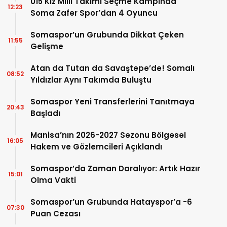
U15 Kız Milli Takımı Seçme Kampında
12:23
Soma Zafer Spor’dan 4 Oyuncu
Somaspor’un Grubunda Dikkat Çeken
11:55
Gelişme
Atan da Tutan da Savaştepe’de! Somalı
08:52
Yıldızlar Aynı Takımda Buluştu
Somaspor Yeni Transferlerini Tanıtmaya
20:43
Başladı
Manisa’nın 2026-2027 Sezonu Bölgesel
16:05
Hakem ve Gözlemcileri Açıklandı
Somaspor’da Zaman Daralıyor: Artık Hazır
15:01
Olma Vakti
Somaspor’un Grubunda Hatayspor’a -6
07:30
Puan Cezası