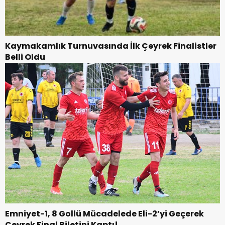
Kaymakamlık Turnuvasında İlk Çeyrek Finalistler
Belli Oldu
Emniyet-1, 8 Gollü Mücadelede Eli-2’yi Geçerek
Çeyrek Final Biletini Kaptı!