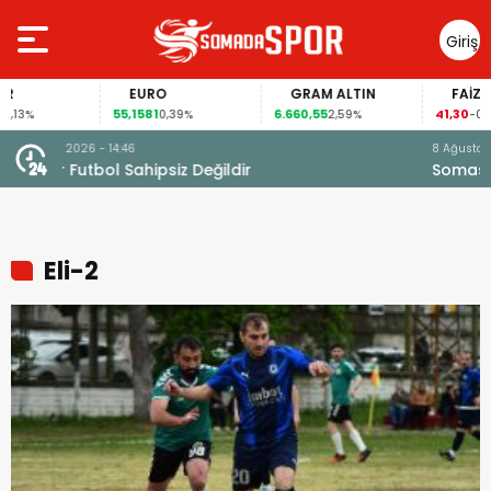
Giriş
Yap
EURO
GRAM ALTIN
FAİZ
55,1581
6.660,55
41,30
0,39%
2,59%
-0,55%
8 Ağustos 2026 - 16:50
Somaspor Kombine Biletleri Satışta
Eli-2