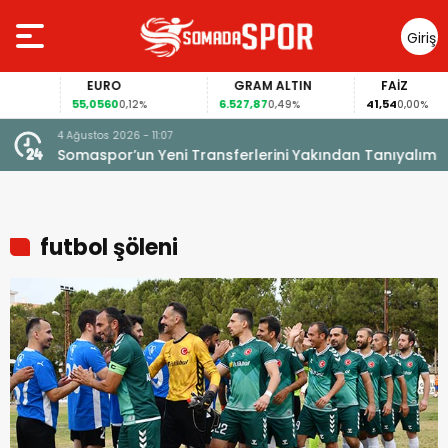
Giriş
Yap
EURO
GRAM ALTIN
FAİZ
55,0560
6.527,87
41,54
0,12%
0,49%
0,00%
4 Ağustos 2026 - 11:07
Somaspor’un Yeni Transferlerini Yakından Tanıyalım
futbol şöleni