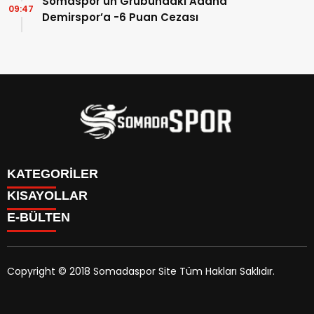
Somaspor’un Grubundaki Adana
09:47
Demirspor’a -6 Puan Cezası
KATEGORİLER
KISAYOLLAR
İletişim
E-BÜLTEN
İstatistikler & Puan Durumu & Fikstür
Genel
Reklam Ver
Somaspor
Futbol Turnuva Puan Durumu
Manisa Amatör
Yayın Politikamız
Copyright © 2018 Somadaspor Site Tüm Hakları Saklıdır.
Yazarlar
Alt Yapı
somadaspor.com
e-bültenine abone olarak, tarafınıza
Turgutalp Spor
haber, duyuru ve kampanya içerikli e-postaların