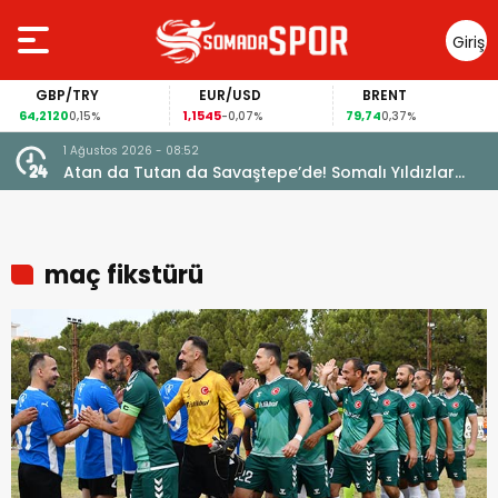
Giriş
Yap
GBP/TRY
EUR/USD
BRENT
64,2120
1,1545
79,74
0,15%
-0,07%
0,37%
1 Ağustos 2026 - 08:52
e
Atan da Tutan da Savaştepe’de! Somalı Yıldızlar
Aynı Takımda Buluştu
maç fikstürü