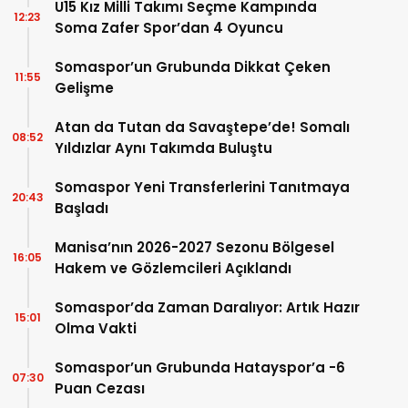
U15 Kız Milli Takımı Seçme Kampında
12:23
Soma Zafer Spor’dan 4 Oyuncu
Somaspor’un Grubunda Dikkat Çeken
11:55
Gelişme
Atan da Tutan da Savaştepe’de! Somalı
08:52
Yıldızlar Aynı Takımda Buluştu
Somaspor Yeni Transferlerini Tanıtmaya
20:43
Başladı
Manisa’nın 2026-2027 Sezonu Bölgesel
16:05
Hakem ve Gözlemcileri Açıklandı
Somaspor’da Zaman Daralıyor: Artık Hazır
15:01
Olma Vakti
Somaspor’un Grubunda Hatayspor’a -6
07:30
Puan Cezası