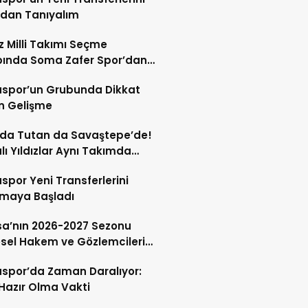
ndan Tanıyalım
ız Milli Takımı Seçme
ında Soma Zafer Spor’dan
uncu
spor’un Grubunda Dikkat
n Gelişme
 da Tutan da Savaştepe’de!
ı Yıldızlar Aynı Takımda
tu
por Yeni Transferlerini
tmaya Başladı
a’nın 2026-2027 Sezonu
sel Hakem ve Gözlemcileri
andı
spor’da Zaman Daralıyor:
 Hazır Olma Vakti