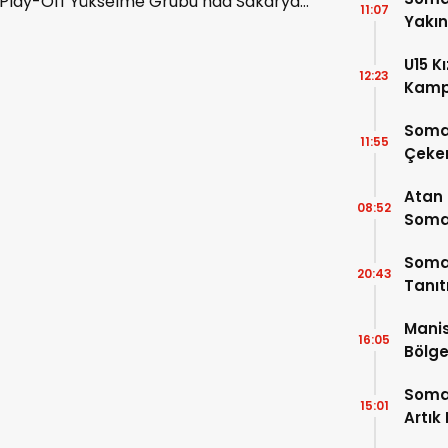
Play-Off Yükselme Grubu’nda Sakarya
11:07
Yakı
Kadın FK ile 1-1 berabere kaldı. Fautina
Worwonyo Akpo ve İlayda Çamur’un
U15 K
golleri maça damga vurdu.
12:23
Kamp
4 Oy
Soma
11:55
Çeke
Atan
08:52
Somal
Buluş
Somas
20:43
Tanı
Manis
16:05
Bölge
Açıkl
Soma
15:01
Artık