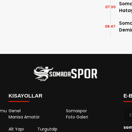
Soma
07:30
Hatay
Soma
09:47
Demir
KISAYOLLAR
E-
rumu
Genel
Somaspor
Manisa Amatör
Foto Galeri
so
Alt Yapı
Turgutalp