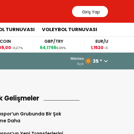
Giriş Yap
OL TURNUVASI
VOLEYBOL TURNUVASI
N
GBP/TRY
EUR/USD
0
64,1766
1,1520
-0,27%
0,09%
-0,29%
3 Ağustos 2026 - 12:23
Manisa
35 °
U15 Kız Milli Takımı Seçme Kampın
Açık
k Gelişmeler
spor’un Grubunda Bir Şok
şme Daha
por’un Yeni Transferlerini