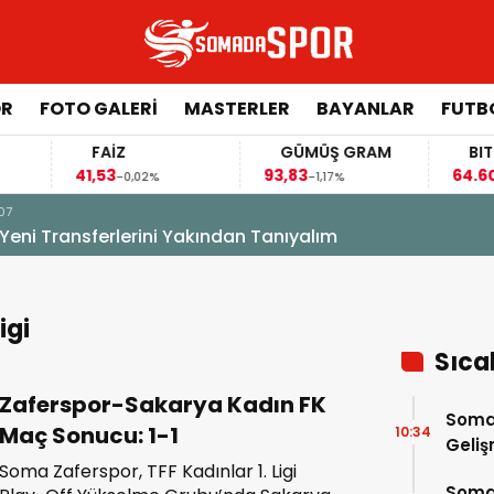
ÖR
FOTO GALERI
MASTERLER
BAYANLAR
FUTB
FAİZ
GÜMÜŞ GRAM
BITCOI
41,53
93,83
64.609,0
-0,02%
-1,17%
ni Yakından Tanıyalım
igi
Sıca
Zaferspor-Sakarya Kadın FK
Soma
Maç Sonucu: 1-1
10:34
Geli
Soma Zaferspor, TFF Kadınlar 1. Ligi
Somas