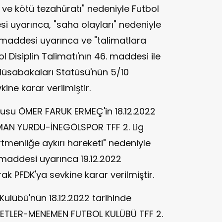
ve kötü tezahüratı" nedeniyle Futbol
si uyarınca, "saha olayları" nedeniyle
2. maddesi uyarınca ve "talimatlara
l Disiplin Talimatı'nın 46. maddesi ile
Müsabakaları Statüsü'nün 5/10
ne karar verilmiştir.
usu ÖMER FARUK ERMEÇ'in 18.12.2022
MAN YURDU-İNEGÖLSPOR TFF 2. Lig
menliğe aykırı hareketi" nedeniyle
. maddesi uyarınca 19.12.2022
rak PFDK'ya sevkine karar verilmiştir.
ulübü'nün 18.12.2022 tarihinde
ETLER-MENEMEN FUTBOL KULÜBÜ TFF 2.