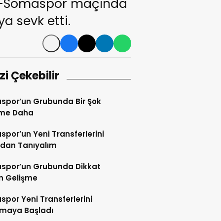
por-Somaspor maçında
ya sevk etti.
izi Çekebilir
spor’un Grubunda Bir Şok
şme Daha
por’un Yeni Transferlerini
ndan Tanıyalım
spor’un Grubunda Dikkat
n Gelişme
por Yeni Transferlerini
tmaya Başladı