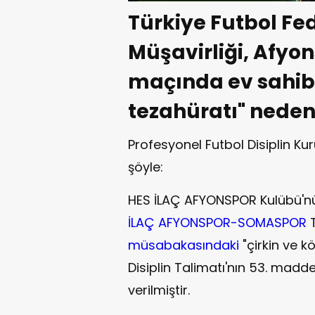
Türkiye Futbol F
Müşavirliği, Afy
maçında ev sahibi 
tezahüratı" nedeni
Profesyonel Futbol Disiplin Kuru
şöyle:
HES İLAÇ AFYONSPOR Kulübü'nü
İLAÇ AFYONSPOR-SOMASPOR
T
müsabakasındaki
"çirkin ve k
Disiplin Talimatı'nın 53. madd
verilmiştir.