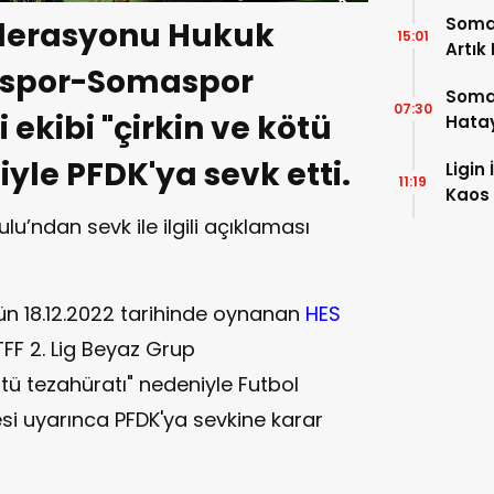
Soma
ederasyonu Hukuk
15:01
Artık
onspor-Somaspor
Soma
07:30
ekibi "çirkin ve kötü
Hatay
yle PFDK'ya sevk etti.
Ligin
11:19
Kaos 
lu’ndan sevk ile ilgili açıklaması
n 18.12.2022 tarihinde oynanan
HES
FF 2. Lig Beyaz Grup
ötü tezahüratı" nedeniyle Futbol
esi uyarınca PFDK'ya sevkine karar