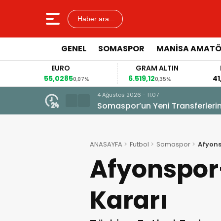
Haber ara...
GENEL
SOMASPOR
MANISA AMAT
EURO
GRAM ALTIN
FA
55,0285
6.519,12
41,5
0,07%
0,35%
4 Ağustos 2026 - 11:07
Somaspor’un Yeni Transferleri
ANASAYFA
Futbol
Somaspor
Afyon
Afyonspor
Kararı