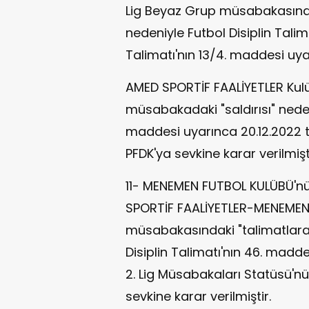
Lig Beyaz Grup müsabakasındak
nedeniyle Futbol Disiplin Tali
Talimatı'nın 13/4. maddesi uya
AMED SPORTİF FAALİYETLER Kulü
müsabakadaki "saldırısı" nedeni
maddesi uyarınca 20.12.2022 ta
PFDK'ya sevkine karar verilmişti
11- MENEMEN FUTBOL KULÜBÜ'nü
SPORTİF FAALİYETLER-MENEMEN 
müsabakasındaki "talimatlara 
Disiplin Talimatı'nın 46. mad
2. Lig Müsabakaları Statüsü'
sevkine karar verilmiştir.