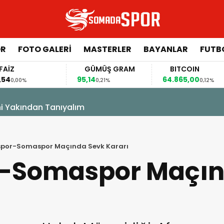
ÖR
FOTO GALERI
MASTERLER
BAYANLAR
FUTB
İZ
GÜMÜŞ GRAM
BITCOIN
4
95,14
64.865,00
0,00%
0,21%
0,12%
ni Yakından Tanıyalım
spor-Somaspor Maçında Sevk Kararı
-Somaspor Maçın