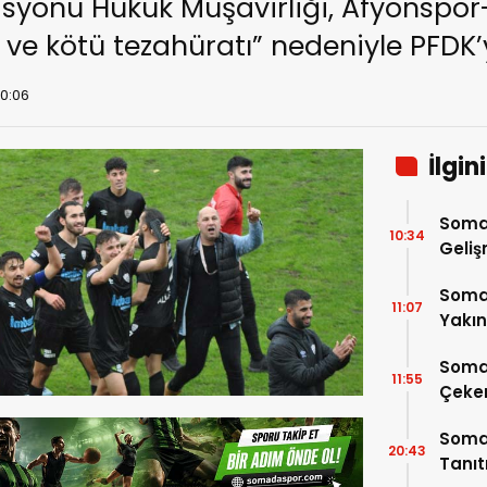
rasyonu Hukuk Müşavirliği, Afyons
n ve kötü tezahüratı” nedeniyle PFDK’
10:06
İlgin
Soma
10:34
Geli
Somas
11:07
Yakı
Soma
11:55
Çeke
Somas
20:43
Tanı