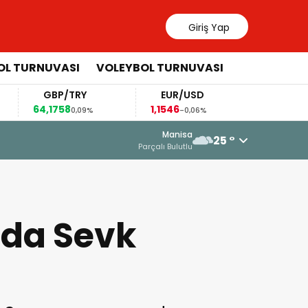
Giriş Yap
OL TURNUVASI
VOLEYBOL TURNUVASI
GBP/TRY
EUR/USD
BRENT
64,1758
1,1546
79,18
0,09%
-0,06%
-0,34%
3 Ağustos 2026 - 12:23
Manisa
25 °
U15 Kız Milli Takımı Seçme Kampın
Parçalı Bulutlu
da Sevk