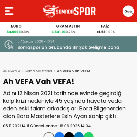
Giriş
Yap
EURO
GRAM ALTIN
FAİZ
54,9968
6.541,93
41,53
0,10%
0,76%
0,00%
5 Ağustos 2026 - 10:34
Somaspor’un Grubunda Bir Şok Gelişme Daha
ANASAYFA
Soma Masterler
Ah VEFA Vah VEFA!
Ah VEFA Vah VEFA!
Adını 12 Nisan 2021 tarihinde evinde geçirdiği
kalp krizi nedeniyle 45 yaşında hayata veda
eden eski takım arkadaşları Bora Bilgenerden
alan Bora Masterlere Esin Ayan sahip çıktı
05.11.2021 14:11
Güncellenme :
18.06.2026 14:04