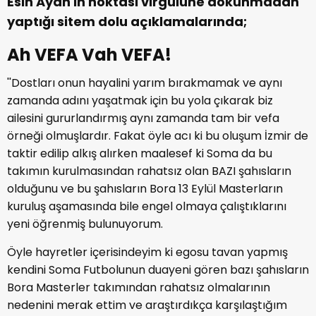
Esin Ayan'ın noktası virgülüne dokunmadan
yaptığı sitem dolu açıklamalarında;
Ah VEFA Vah VEFA!
''Dostları onun hayalini yarım bırakmamak ve aynı
zamanda adını yaşatmak için bu yola çıkarak biz
ailesini gururlandırmış aynı zamanda tam bir vefa
örneği olmuşlardır. Fakat öyle acı ki bu oluşum İzmir de
taktir edilip alkış alırken maalesef ki Soma da bu
takımın kurulmasından rahatsız olan BAZI şahısların
olduğunu ve bu şahısların Bora 13 Eylül Masterların
kuruluş aşamasında bile engel olmaya çalıştıklarını
yeni öğrenmiş bulunuyorum.
Öyle hayretler içerisindeyim ki egosu tavan yapmış
kendini Soma Futbolunun duayeni gören bazı şahısların
Bora Masterler takımından rahatsız olmalarının
nedenini merak ettim ve araştırdıkça karşılaştığım