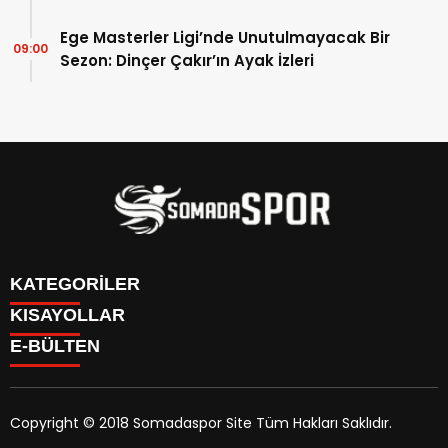
Ege Masterler Ligi’nde Unutulmayacak Bir
09:00
Sezon: Dinçer Çakır’ın Ayak İzleri
KATEGORİLER
KISAYOLLAR
İletişim
E-BÜLTEN
İstatistikler & Puan Durumu & Fikstür
Genel
Reklam Ver
Somaspor
Futbol Turnuva Puan Durumu
Manisa Amatör
Yayın Politikamız
Copyright © 2018 Somadaspor Site Tüm Hakları Saklıdır.
Yazarlar