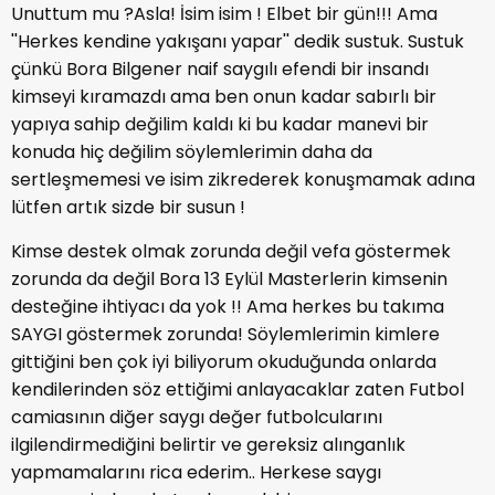
Unuttum mu ?Asla! İsim isim ! Elbet bir gün!!! Ama
''Herkes kendine yakışanı yapar'' dedik sustuk. Sustuk
çünkü Bora Bilgener naif saygılı efendi bir insandı
kimseyi kıramazdı ama ben onun kadar sabırlı bir
yapıya sahip değilim kaldı ki bu kadar manevi bir
konuda hiç değilim söylemlerimin daha da
sertleşmemesi ve isim zikrederek konuşmamak adına
lütfen artık sizde bir susun !
Kimse destek olmak zorunda değil vefa göstermek
zorunda da değil Bora 13 Eylül Masterlerin kimsenin
desteğine ihtiyacı da yok !! Ama herkes bu takıma
SAYGI göstermek zorunda! Söylemlerimin kimlere
gittiğini ben çok iyi biliyorum okuduğunda onlarda
kendilerinden söz ettiğimi anlayacaklar zaten Futbol
camiasının diğer saygı değer futbolcularını
ilgilendirmediğini belirtir ve gereksiz alınganlık
yapmamalarını rica ederim.. Herkese saygı