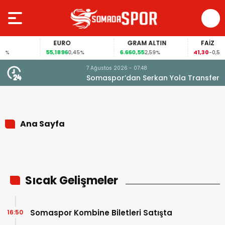
EURO
GRAM ALTIN
FAİZ
55,1896
6.660,55
41,30
2%
0,45%
2,59%
-0,55%
7 Ağustos 2026 - 07:48
Somaspor’dan Serkan Yola Transferi!
Ana Sayfa
Sıcak Gelişmeler
Somaspor Kombine Biletleri Satışta
16:50