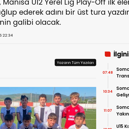
 Manisa U12 Yerel Lig Play-Off ilk 
lup ederek adını bir üst tura yazdı
in galibi olacak.
6 22:34
İlgin
Yazarın Tüm Yazıları
Soma
07:48
Trans
Soma
10:34
Geli
Somas
11:07
Yakı
U15 K