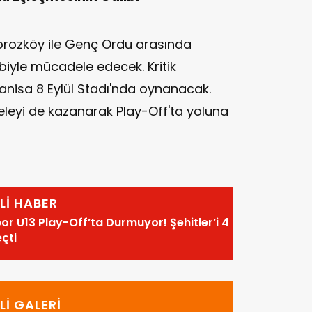
Horozköy ile Genç Ordu arasında
iyle mücadele edecek. Kritik
isa 8 Eylül Stadı'nda oynanacak.
leyi de kazanarak Play-Off'ta yoluna
İLİ HABER
r U13 Play-Off’ta Durmuyor! Şehitler’i 4
çti
İLİ GALERİ