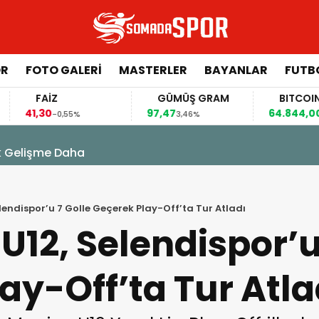
ÖR
FOTO GALERI
MASTERLER
BAYANLAR
FUTB
FAİZ
GÜMÜŞ GRAM
BITCOIN
,30
97,47
64.844,00
-0,55%
3,46%
0,70%
k Gelişme Daha
endispor’u 7 Golle Geçerek Play-Off’ta Tur Atladı
12, Selendispor’u
ay-Off’ta Tur Atla