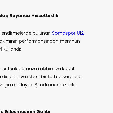
Maç Boyunca Hissettirdik
rlendirmelerde bulunan
Somaspor U12
, takımının performansından memnun
i kullandı:
 üstünlüğümüzü rakibimize kabul
siplinli ve istekli bir futbol sergiledi.
mız için mutluyuz. Şimdi önümüzdeki
u Eşleşmesinin Galibi