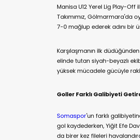
Manisa U12 Yerel Lig Play-Off
Takımımız, Gölmarmara'da oy
7-0 mağlup ederek adını bir üs
Karşılaşmanın ilk düdüğünden
elinde tutan siyah-beyazlı eki
yüksek mücadele gücüyle rakib
Goller Farklı Galibiyeti Getir
Somaspor
'un farklı galibiyeti
gol kaydederken, Yiğit Efe Da
da birer kez fileleri havalandırd