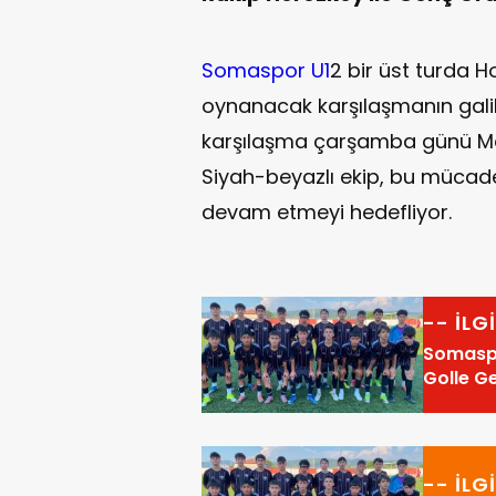
Somaspor U1
2 bir üst turda 
oynanacak karşılaşmanın galib
karşılaşma çarşamba günü Man
Siyah-beyazlı ekip, bu mücade
devam etmeyi hedefliyor.
-- İLG
Somaspo
Golle Ge
-- İLG