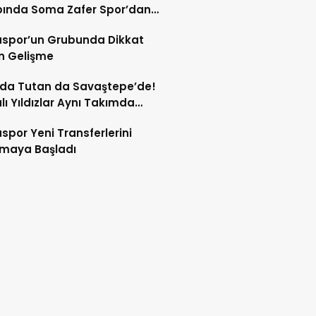
ında Soma Zafer Spor’dan
uncu
spor’un Grubunda Dikkat
n Gelişme
 da Tutan da Savaştepe’de!
ı Yıldızlar Aynı Takımda
tu
por Yeni Transferlerini
tmaya Başladı