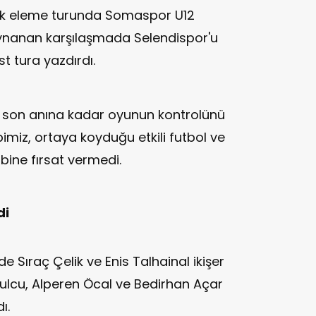
 ilk eleme turunda Somaspor U12
nanan karşılaşmada Selendispor'u
t tura yazdırdı.
 son anına kadar oyunun kontrolünü
bimiz, ortaya koyduğu etkili futbol ve
ine fırsat vermedi.
di
nde Sıraç Çelik ve Enis Talhainal ikişer
vulcu, Alperen Öcal ve Bedirhan Açar
ı.