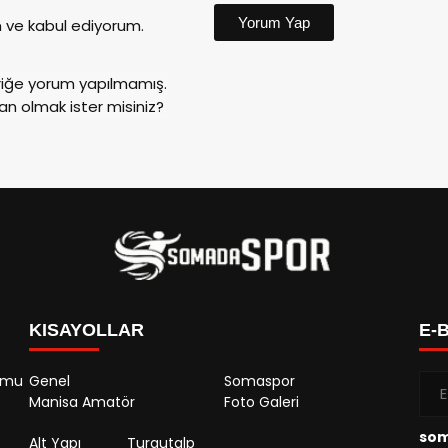
Yorum Yap
ve kabul ediyorum.
riğe yorum yapılmamış.
an olmak ister misiniz?
KISAYOLLAR
E-
rumu
Genel
Somaspor
Manisa Amatör
Foto Galeri
so
Alt Yapı
Turgutalp