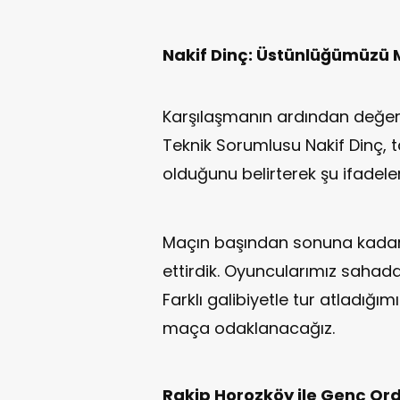
Nakif Dinç: Üstünlüğümüzü 
Karşılaşmanın ardından değe
Teknik Sorumlusu Nakif Dinç
olduğunu belirterek şu ifadeler
Maçın başından sonuna kadar
ettirdik. Oyuncularımız sahada di
Farklı galibiyetle tur atladığı
maça odaklanacağız.
Rakip Horozköy ile Genç Ord