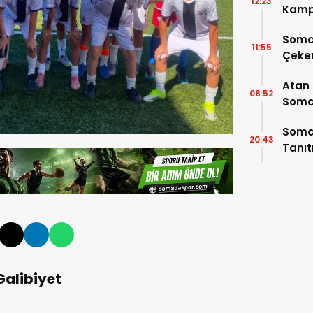
12:23
Kamp
4 Oy
Soma
11:55
Çeke
Atan
08:52
Somal
Buluş
Somas
20:43
Tanı
Galibiyet