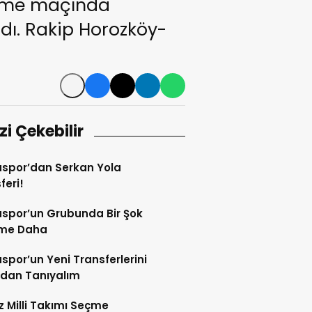
eleme maçında
rdı. Rakip Horozköy-
izi Çekebilir
spor’dan Serkan Yola
feri!
spor’un Grubunda Bir Şok
şme Daha
por’un Yeni Transferlerini
ndan Tanıyalım
ız Milli Takımı Seçme