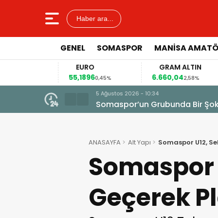
Haber ara...
GENEL
SOMASPOR
MANISA AMAT
EURO
GRAM ALTIN
55,1896
6.660,04
41
2%
0,45%
2,58%
5 Ağustos 2026 - 10:34
Somaspor’un Grubunda Bir Şo
ANASAYFA
Alt Yapı
Somaspor U12, Sel
Somaspor U
Geçerek Pl