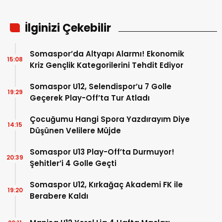
İlginizi Çekebilir
Somaspor’da Altyapı Alarmı! Ekonomik
15:08
Kriz Gençlik Kategorilerini Tehdit Ediyor
Somaspor U12, Selendispor’u 7 Golle
19:29
Geçerek Play-Off’ta Tur Atladı
Çocuğumu Hangi Spora Yazdırayım Diye
14:15
Düşünen Velilere Müjde
Somaspor U13 Play-Off’ta Durmuyor!
20:39
Şehitler’i 4 Golle Geçti
Somaspor U12, Kırkağaç Akademi FK ile
19:20
Berabere Kaldı