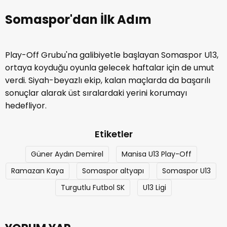
Somaspor'dan İlk Adım
Play-Off Grubu'na galibiyetle başlayan Somaspor U13,
ortaya koyduğu oyunla gelecek haftalar için de umut
verdi. Siyah-beyazlı ekip, kalan maçlarda da başarılı
sonuçlar alarak üst sıralardaki yerini korumayı
hedefliyor.
Etiketler
Güner Aydın Demirel
Manisa U13 Play-Off
Ramazan Kaya
Somaspor altyapı
Somaspor U13
Turgutlu Futbol SK
U13 Ligi