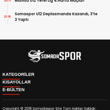
Manisa U12 Yerel Lig 4.Hafta Maçları
20:11
Somaspor U12 Deplasmanda Kazandı, 3’te
21:15
3 Yaptı
KATEGORİLER
KISAYOLLAR
İletişim
E-BÜLTEN
İstatistikler & Puan Durumu & Fikstür
Genel
Reklam Ver
Somaspor
Futbol Turnuva Puan Durumu
Manisa Amatör
Yayın Politikamız
Copyright © 2018 Somadaspor Site Tüm Hakları Saklıdır.