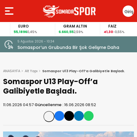
Giriş
Yap
EURO
GRAM ALTIN
FAİZ
55,1896
6.660,55
41,30
0,45%
2,59%
-0,55%
5 Ağustos 2026 - 10:34
Somaspor’un Grubunda Bir Şok Gelişme Daha
ANASAYFA
Alt Yapı
Somaspor U13 Play-Off’a Galibiyetle Başladı.
Somaspor U13 Play-Off’a
Galibiyetle Başladı.
11.06.2026 04:57
Güncellenme :
16.06.2026 08:52