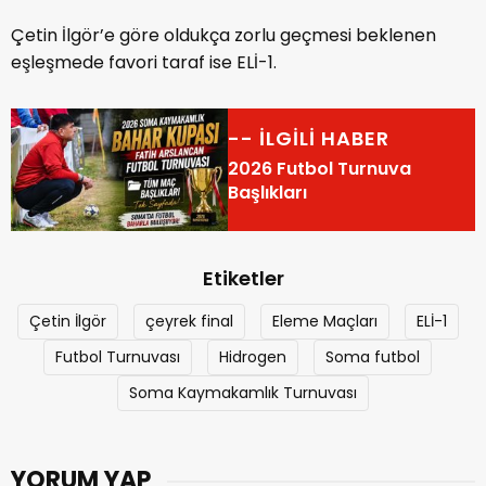
Çetin İlgör’e göre oldukça zorlu geçmesi beklenen
eşleşmede favori taraf ise ELİ-1.
-- İLGİLİ HABER
2026 Futbol Turnuva
Başlıkları
Etiketler
Çetin İlgör
çeyrek final
Eleme Maçları
ELİ-1
Futbol Turnuvası
Hidrogen
Soma futbol
Soma Kaymakamlık Turnuvası
YORUM YAP