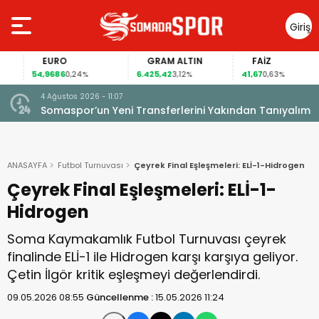
Giriş
Yap
EURO
GRAM ALTIN
FAİZ
54,9686
6.425,42
41,67
0,24%
3,12%
0,63%
4 Ağustos 2026 - 11:07
Somaspor’un Yeni Transferlerini Yakından Tanıyalım
ANASAYFA
Futbol Turnuvası
Çeyrek Final Eşleşmeleri: ELİ-1-Hidrogen
Çeyrek Final Eşleşmeleri: ELİ-1-
Hidrogen
Soma Kaymakamlık Futbol Turnuvası çeyrek
finalinde ELİ-1 ile Hidrogen karşı karşıya geliyor.
Çetin İlgör kritik eşleşmeyi değerlendirdi.
09.05.2026 08:55
Güncellenme :
15.05.2026 11:24