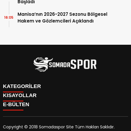
Başladı
Manisa’nın 2026-2027 Sezonu Bölgesel
16:05
Hakem ve Gözlemcileri Açıklandı
KATEGORİLER
KISAYOLLAR
İletişim
E-BÜLTEN
İstatistikler & Puan Durumu & Fikstür
Genel
Reklam Ver
Somaspor
Futbol Turnuva Puan Durumu
Manisa Amatör
Yayın Politikamız
Copyright © 2018 Somadaspor Site Tüm Hakları Saklıdır.