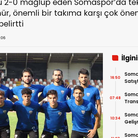
u 2-0 mağlup eden Somaspor’da tek
, önemli bir takıma karşı çok önemli
elirtti
6:06
İlgin
Somas
16:50
Satış
Soma
07:48
Trans
Soma
10:34
Geli
Somas