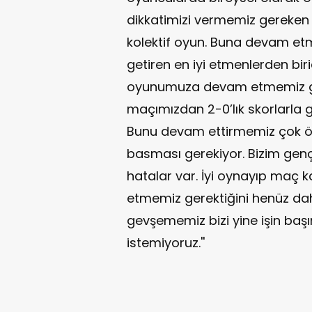
dikkatimizi vermemiz gereken
kolektif oyun. Buna devam et
getiren en iyi etmenlerden b
oyunumuza devam etmemiz gere
maçımızdan 2-0’lık skorlarla go
Bunu devam ettirmemiz çok öne
basması gerekiyor. Bizim gen
hatalar var. İyi oynayıp maç
etmemiz gerektiğini henüz daha
gevşememiz bizi yine işin ba
istemiyoruz.''