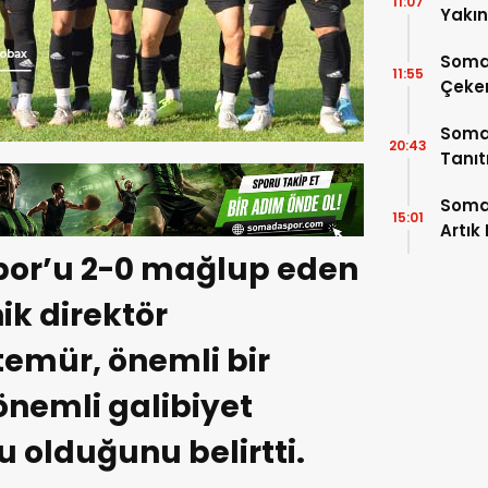
11:07
Yakı
Soma
11:55
Çeke
Somas
20:43
Tanı
Soma
15:01
Artık
por’u 2-0 mağlup eden
k direktör
emür, önemli bir
önemli galibiyet
u olduğunu belirtti.