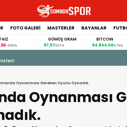
ÖR
FOTO GALERI
MASTERLER
BAYANLAR
FUTB
GÜMÜŞ GRAM
BITCOIN
GB
97,57
64.844,00
64,4
3,57%
0,70%
sferi!
smanda Oynanması Gereken Oyunu Oynadık.
nda Oynanması G
adık.