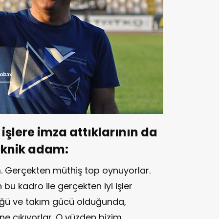
şlere imza attıklarının da
teknik adam:
m. Gerçekten müthiş top oynuyorlar.
bu kadro ile gerçekten iyi işler
lüğü ve takım gücü olduğunda,
ne çıkıyorlar. O yüzden bizim