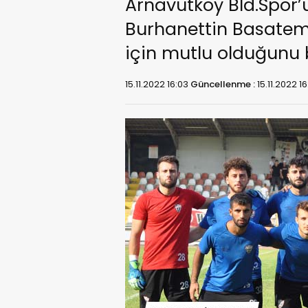
Arnavutköy Bld.Spor’
Burhanettin Basatemür
için mutlu olduğunu b
15.11.2022 16:03
Güncellenme :
15.11.2022 1