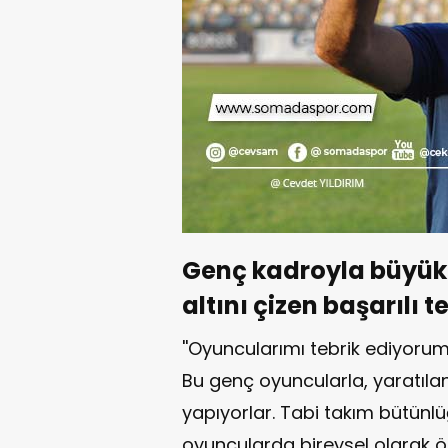
Genç kadroyla büyük i
altını çizen başarılı 
''Oyuncularımı tebrik ediyoru
Bu genç oyuncularla, yaratılan 
yapıyorlar. Tabi takım bütün
oyuncularda bireysel olarak ö