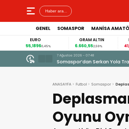
Haber ara...
GENEL
SOMASPOR
MANISA AMAT
EURO
GRAM ALTIN
FAİZ
55,1896
6.660,55
41,30
0,45%
2,59%
-0,55%
7 Ağustos 2026 - 07:48
Somaspor’dan Serkan Yola Tran
ANASAYFA
Futbol
Somaspor
Depla
Deplasma
Oyunu Oyn