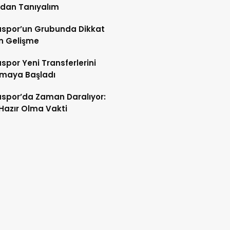
ndan Tanıyalım
spor’un Grubunda Dikkat
n Gelişme
por Yeni Transferlerini
tmaya Başladı
spor’da Zaman Daralıyor:
 Hazır Olma Vakti