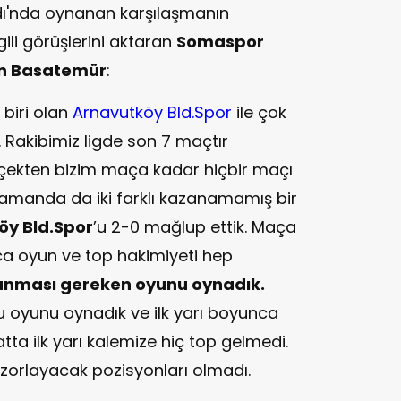
'nda oynanan karşılaşmanın
li görüşlerini aktaran
Somaspor
in Basatemür
:
biri olan
Arnavutköy Bld.Spor
ile çok
Rakibimiz ligde son 7 maçtır
çekten bizim maça kadar hiçbir maçı
zamanda da iki farklı kazanamamış bir
öy Bld.Spor
’u 2-0 mağlup ettik. Maça
unca oyun ve top hakimiyeti hep
nması gereken oyunu oynadık.
 oyunu oynadık ve ilk yarı boyunca
tta ilk yarı kalemize hiç top gelmedi.
 zorlayacak pozisyonları olmadı.