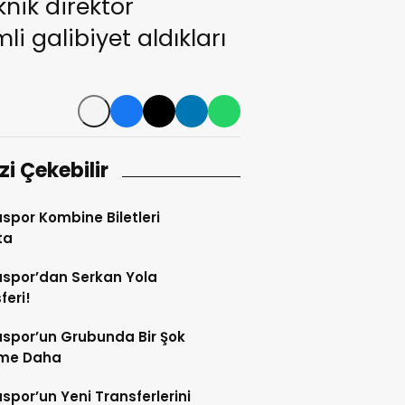
nik direktör
 galibiyet aldıkları
izi Çekebilir
por Kombine Biletleri
ta
spor’dan Serkan Yola
feri!
spor’un Grubunda Bir Şok
şme Daha
por’un Yeni Transferlerini