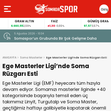
Giriş
Yap
GRAM ALTIN
FAİZ
GÜMÜŞ GRAM
6.660,55
41,30
97,57
2,59%
-0,55%
3,57%
5 Ağustos 2026 - 10:34
Somaspor’un Grubunda Bir Şok Gelişme Daha
ANASAYFA
Soma Masterler
Ege Masterler Ligi’nde Soma Rüzgarı Esti
Ege Masterler Ligi’nde Soma
Rüzgarı Esti
Ege Masterler Ligi (EMF) heyecanı tüm hızıyla
devam ediyor. Somamızı masterler liginde +40
kategorisinde başarıyla temsil eden üç
takımımız Linyit, Turgutalp ve Soma Master,
geçtiğimiz haftayı galibiyetle kapatarak önemli