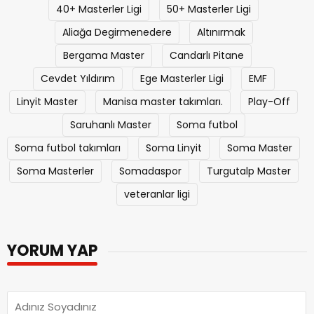
40+ Masterler Ligi
50+ Masterler Ligi
Aliağa Degirmenedere
Altınırmak
Bergama Master
Candarlı Pitane
Cevdet Yıldırım
Ege Masterler Ligi
EMF
Linyit Master
Manisa master takımları.
Play-Off
Saruhanlı Master
Soma futbol
Soma futbol takımları
Soma Linyit
Soma Master
Soma Masterler
Somadaspor
Turgutalp Master
veteranlar ligi
YORUM YAP