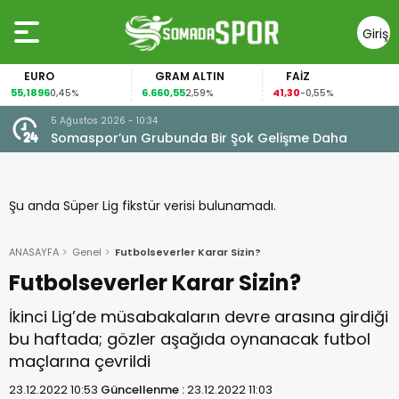
Giriş
Yap
O
GRAM ALTIN
FAİZ
GÜMÜ
6.660,55
41,30
97,57
0,45%
2,59%
-0,55%
3,5
5 Ağustos 2026 - 10:34
Somaspor’un Grubunda Bir Şok Gelişme Daha
Şu anda Süper Lig fikstür verisi bulunamadı.
ANASAYFA
Genel
Futbolseverler Karar Sizin?
Futbolseverler Karar Sizin?
İkinci Lig’de müsabakaların devre arasına girdiği
bu haftada; gözler aşağıda oynanacak futbol
maçlarına çevrildi
23.12.2022 10:53
Güncellenme :
23.12.2022 11:03