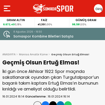
Giriş
Yap
GRAM ALTIN
FAİZ
GÜMÜŞ GRAM
6.672,40
41,30
98,58
0,18%
0,00%
1,03%
8 Ağustos 2026 - 16:50
Somaspor Kombine Biletleri Satışta
ANASAYFA
Manisa Amatör Küme
Geçmiş Olsun Ertuğ Elmas!
Geçmiş Olsun Ertuğ Elmas!
İki gün önce Akhisar 1922 Spor maçında
sakatlanarak oyundan çıkan Turgutalpspor’un
başarılı takım kaptanı Ertuğ Elmas’ın burnunun
kırıldığı ve ameliyat olduğu belirtildi.
16.01.2024 16:14
Güncellenme :
16.01.2024 16:14