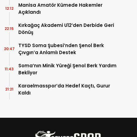
Manisa Amatör Kümede Hakemler
12:12
Açıklandı
Kırkağaç Akademi U12’den Derbide Geri
22:15
Dönüş
TYSD Soma Şubesi’nden Şenol Berk
20:47
Çıvgın’a Anlamlı Destek
Soma’nın Minik Yüreği Şenol Berk Yardım
11:43
Bekliyor
Karaelmasspor’da Hedef Kaçtı, Gurur
21:21
Kaldı