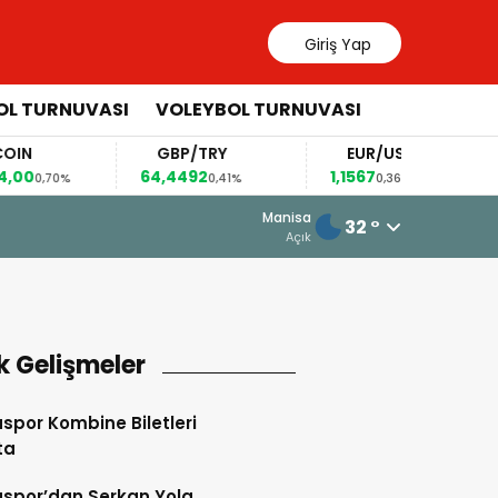
Giriş Yap
OL TURNUVASI
VOLEYBOL TURNUVASI
GBP/TRY
EUR/USD
64,4492
1,1567
82
,70%
0,41%
0,36%
5 Ağustos 2026 - 10:34
Manisa
32 °
Somaspor’un Grubunda Bir Şok Ge
Açık
k Gelişmeler
por Kombine Biletleri
ta
spor’dan Serkan Yola