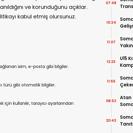
07:48
ullanıldığını ve korunduğunu açıklar.
Trans
itikayı kabul etmiş olursunuz.
Soma
10:34
Geli
Somas
11:07
Yakı
U15 K
12:23
Kamp
ağlanan isim, e-posta gibi bilgiler.
4 Oy
Soma
11:55
Çeke
cı türü gibi otomatik bilgiler.
Atan
08:52
k için kullanılır, tarayıcı ayarlarından
Somal
Buluş
Somas
20:43
Tanı