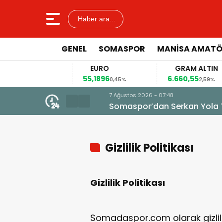
Haber ara...
GENEL
SOMASPOR
MANISA AMAT
AR
EURO
GRAM ALTIN
66
55,1896
6.660,55
0,12%
0,45%
2,59%
7 Ağustos 2026 - 07:48
Somaspor’dan Serkan Yola Tran
Gizlilik Politikası
Gizlilik Politikası
Somadaspor.com olarak gizliliğ