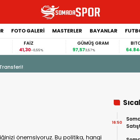
ÖR
FOTO GALERI
MASTERLER
BAYANLAR
FUTB
FAİZ
GÜMÜŞ GRAM
BITCOIN
41,30
97,57
64.844,00
-0,55%
3,57%
0
sferi!
Sıca
Somas
16:50
Satış
inizi önemsiyoruz. Bu politika, hangi
Soma