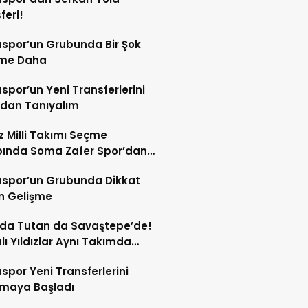
feri!
spor’un Grubunda Bir Şok
şme Daha
por’un Yeni Transferlerini
ndan Tanıyalım
ız Milli Takımı Seçme
ında Soma Zafer Spor’dan
uncu
spor’un Grubunda Dikkat
n Gelişme
 da Tutan da Savaştepe’de!
ı Yıldızlar Aynı Takımda
tu
por Yeni Transferlerini
tmaya Başladı