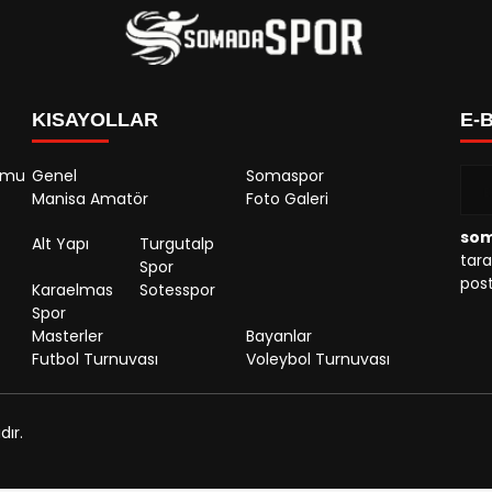
KISAYOLLAR
E-
rumu
Genel
Somaspor
Manisa Amatör
Foto Galeri
so
Alt Yapı
Turgutalp
tara
Spor
post
Karaelmas
Sotesspor
Spor
Masterler
Bayanlar
Futbol Turnuvası
Voleybol Turnuvası
ır.