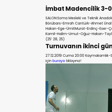
İmbat Madencilik 3-0
SALON:Soma Mesleki ve Teknik Anadolu
Börübars-Emrah Cantürk-Ahmet Ünal İ
Hakan-Ege-ÜmitMurat-Erdinç-Eser-Ça
Kamil-Halim-Umut-Oğuz-Hakan-Taylan
(25’ 28, 25)
Turnuvanın ikinci gü
27.12.2019 Cuma 20:00 Kaymakamlık-
için
buraya
tıklayınız!