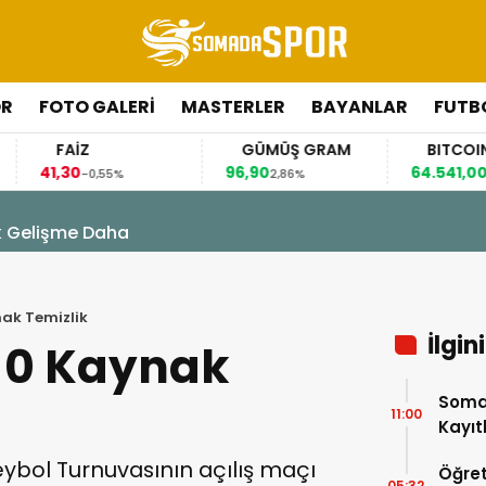
ÖR
FOTO GALERI
MASTERLER
BAYANLAR
FUTB
FAİZ
GÜMÜŞ GRAM
BITCOIN
,30
96,90
64.541,00
-0,55%
2,86%
0,23%
k Gelişme Daha
nak Temizlik
İlgin
-0 Kaynak
Soma
11:00
Kayıtl
bol Turnuvasının açılış maçı
Öğret
05:32