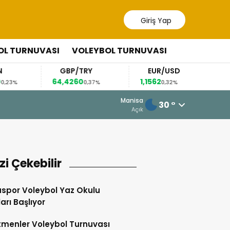
Giriş Yap
OL TURNUVASI
VOLEYBOL TURNUVASI
GBP/TRY
EUR/USD
BREN
64,4260
1,1562
83,32
0,37%
0,32%
1,0
4 Ağustos 2026 - 11:07
Manisa
30 °
Somaspor’un Yeni Transferlerini Ya
Açık
izi Çekebilir
spor Voleybol Yaz Okulu
arı Başlıyor
menler Voleybol Turnuvası