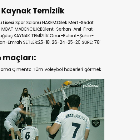
 Kaynak Temizlik
 Lisesi Spor Salonu HAKEM:Dilek Mert-Sedat
MBAT MADENCİLİK:Bülent-Serkan-Anıl-Fırat-
ğdaş KAYNAK TEMİZLİK:Onur-Bülent-Şahin-
-Emrah SETLER:25-18, 26-24-25-20 SÜRE: 78’
n maçları:
Soma Çimento Tüm Voleybol haberleri görmek