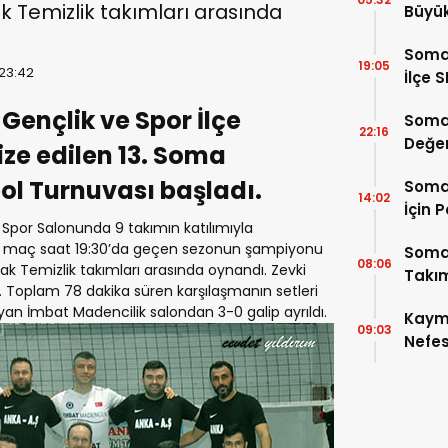
 Temizlik takımları arasında
Büyü
Somas
19:05
 23:42
İlçe 
ençlik ve Spor İlçe
Somas
22:16
Değer
e edilen 13. Soma
Oldu
l Turnuvası başladı.
Somas
14:02
İçin 
 Spor Salonunda 9 takımın katılımıyla
Vere
lk maç saat 19:30’da geçen sezonun şampiyonu
Somas
08:06
ak Temizlik takımları arasında oynandı. Zevki
Takımı
 Toplam 78 dakika süren karşılaşmanın setleri
n İmbat Madencilik salondan 3-0 galip ayrıldı.
Kayma
09:03
Nefes