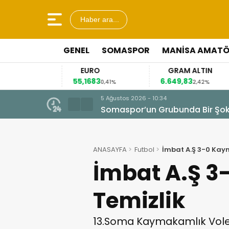
Haber ara...
GENEL
SOMASPOR
MANISA AMAT
EURO
GRAM ALTIN
55,1683
6.649,83
41
3%
0,41%
2,42%
5 Ağustos 2026 - 10:34
Somaspor’un Grubunda Bir Şo
ANASAYFA
Futbol
İmbat A.Ş 3-0 Kay
İmbat A.Ş 3
Temizlik
13.Soma Kaymakamlık Voley