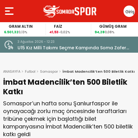
Giriş
Yap
GRAM ALTIN
FAİZ
GÜMÜŞ GRAM
501,32
41,53
94,28
64.
0,13%
-0,02%
0,08%
3 Ağustos 2026 - 12:23
ıyalım
U15 Kız Milli Takımı Seçme Kampında Soma Zafer
Spor’dan 4 Oyuncu
ANASAYFA
Futbol
Somaspor
İmbat Madencilik’ten 500 Biletlik Katkı
İmbat Madencilik’ten 500 Biletlik
Katkı
Somaspor’un hafta sonu Şanlıurfaspor ile
oynayacağı zorlu maç öncesinde taraftarları
tribüne çekmek için başlattığı bilet
kampanyasına İmbat Madencilik’ten 500 biletlik
katkı geldi