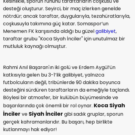
Kesinlikle, sporun ruhunu taraftarların coşkusu ve
desteği oluşturur. Seyirci, bir maç izlerken genelde
nötrdür; ancak taraftar, duygularıyla, tezahüratlarıyla,
coşkusuyla takımına güç katar. Somaspor’un
Menemen FK karşısında aldığı bu güzel
galibiyet
,
taraftar grubu "Koca Siyah İnciler" için unutulmaz bir
mutluluk kaynağı olmuştur.
Rahmi Anıl Başaran'ın iki golü ve Erdem Aygül’ün
katkısıyla gelen bu 3-1’lik galibiyet, yalnızca
futbolcuların değil, tribünlerde 90 dakika boyunca
desteğini sürdüren taraftarların da emeğiyle taçlandı.
Böylesi bir atmosfer, bir kulübün büyümesinde ve
Koca Siyah
başarılarında çok önemli bir rol oynar.
İnciler
Siyah İnciler
ve
gibi sadık gruplar, sporun
gerçek kahramanlarıdır. Bu başarı, hep birlikte
kutlanmayı hak ediyor!