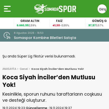
Giriş
Yap
GRAM ALTIN
FAİZ
GÜMÜŞ GRAM
6.660,55
41,30
97,57
2,59%
-0,55%
3,57%
8 Ağustos 2026 - 16:50
Somaspor Kombine Biletleri Satışta
Şu anda Süper Lig fikstür verisi bulunamadı.
ANASAYFA
Genel
Koca Siyah İnciler’den Mutlusu Yok!
Koca Siyah İnciler’den Mutlusu
Yok!
Kesinlikle, sporun ruhunu taraftarların coşkusu
ve desteği oluşturur.
19.11.2024 19:23
Güncellenme :
19.11.2024 19:37