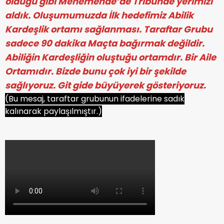
olduğu gibi Menemende’de Tribünde yerimizi
aldık. Oluşumumuzda İlk hedefimiz Abilik
Kardeşlik ortamı sağlanması. Taraftar Grubu
sadece 90 dakika Maçta bağırmak değildir.
Abiliğin Kardeşliğin oluştuğu ortamdır. Bir Aile
Ortamıdır. Bizde bunu çok iyi bir şekilde
sağlıyoruz. Git gide büyüyerek gösteriyoruz.
(Bu mesaj, taraftar grubunun ifadelerine sadık
kalınarak paylaşılmıştır.)