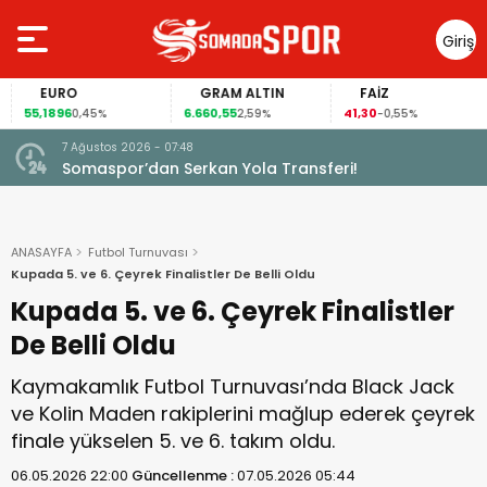
Giriş
Yap
EURO
GRAM ALTIN
FAİZ
55,1896
6.660,55
41,30
0,45%
2,59%
-0,55%
7 Ağustos 2026 - 07:48
Somaspor’dan Serkan Yola Transferi!
ANASAYFA
Futbol Turnuvası
Kupada 5. ve 6. Çeyrek Finalistler De Belli Oldu
Kupada 5. ve 6. Çeyrek Finalistler
De Belli Oldu
Kaymakamlık Futbol Turnuvası’nda Black Jack
ve Kolin Maden rakiplerini mağlup ederek çeyrek
finale yükselen 5. ve 6. takım oldu.
06.05.2026 22:00
Güncellenme :
07.05.2026 05:44