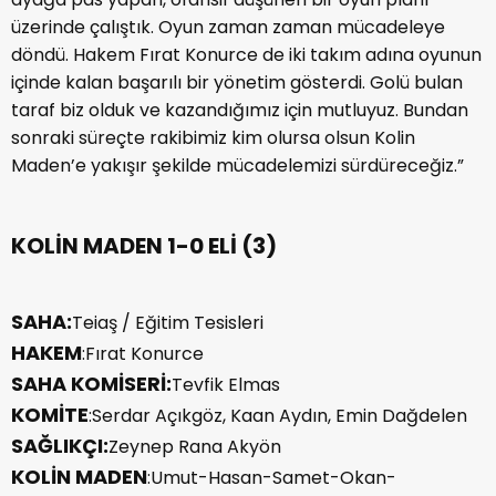
üzerinde çalıştık. Oyun zaman zaman mücadeleye
döndü. Hakem Fırat Konurce de iki takım adına oyunun
içinde kalan başarılı bir yönetim gösterdi. Golü bulan
taraf biz olduk ve kazandığımız için mutluyuz. Bundan
sonraki süreçte rakibimiz kim olursa olsun Kolin
Maden’e yakışır şekilde mücadelemizi sürdüreceğiz.”
KOLİN MADEN 1-0 ELİ (3)
SAHA:
Teiaş / Eğitim Tesisleri
HAKEM
:Fırat Konurce
SAHA KOMİSERİ:
Tevfik Elmas
KOMİTE
:Serdar Açıkgöz, Kaan Aydın, Emin Dağdelen
SAĞLIKÇI:
Zeynep Rana Akyön
KOLİN MADEN
:Umut-Hasan-Samet-Okan-