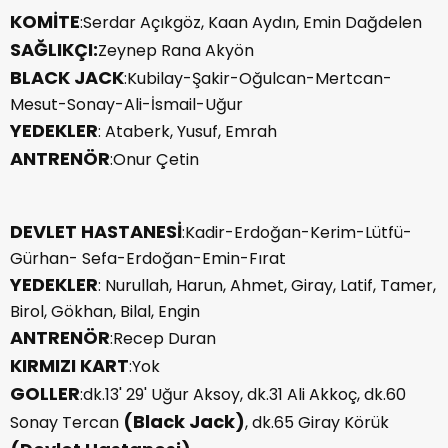
KOMİTE
:Serdar Açıkgöz, Kaan Aydın, Emin Dağdelen
SAĞLIKÇI:
Zeynep Rana Akyön
BLACK JACK
:Kubilay-Şakir-Oğulcan-Mertcan-
Mesut-Sonay-Ali-İsmail-Uğur
YEDEKLER
: Ataberk, Yusuf, Emrah
ANTRENÖR
:Onur Çetin
DEVLET HASTANESİ
:Kadir-Erdoğan-Kerim-Lütfü-
Gürhan- Sefa-Erdoğan-Emin-Fırat
YEDEKLER
: Nurullah, Harun, Ahmet, Giray, Latif, Tamer,
Birol, Gökhan, Bilal, Engin
ANTRENÖR
:Recep Duran
KIRMIZI KART
:Yok
GOLLER
:dk.13' 29' Uğur Aksoy, dk.31 Ali Akkoç, dk.60
(Black Jack)
Sonay Tercan
, dk.65 Giray Körük