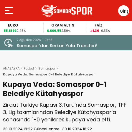
Giriş
Yap
EURO
GRAM ALTIN
FAİZ
55,1896
6.660,55
41,30
0,45%
2,59%
-0,55%
7 Ağustos 2026 - 07:48
Somaspor’dan Serkan Yola Transferi!
ANASAYFA
Futbol
Somaspor
Kupaya Veda: Somaspor 0-1 Belediye Kütahyaspor
Kupaya Veda: Somaspor 0-1
Belediye Kütahyaspor
Ziraat Türkiye Kupası 3.Turu’nda Somaspor, TFF
3. Lig takımlarından Belediye Kütahyaspor’a
sahasında 1-0 yenilerek kupaya veda etti.
30.10.2024 18:22
Güncellenme :
30.10.2024 18:22