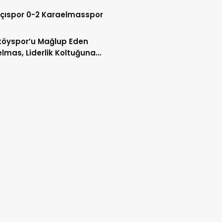
kçıspor 0-2 Karaelmasspor
köyspor’u Mağlup Eden
lmas, Liderlik Koltuğuna
du