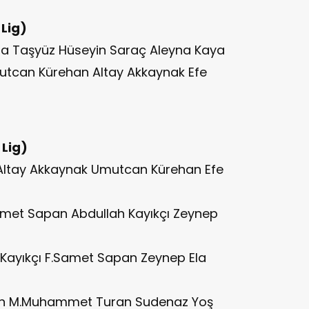
 Lig)
na Taşyüz Hüseyin Saraç Aleyna Kaya
tcan Kürehan Altay Akkaynak Efe
 Lig)
 Altay Akkaynak Umutcan Kürehan Efe
amet Sapan Abdullah Kayıkçı Zeynep
 Kayıkçı F.Samet Sapan Zeynep Ela
ltan M.Muhammet Turan Sudenaz Yoş