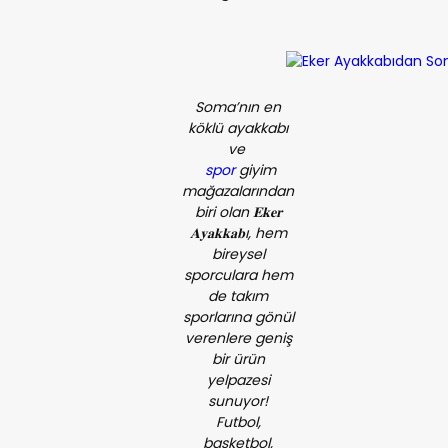
Soma’nın en
köklü ayakkabı
ve
spor
giyim
mağazalarından
biri olan 𝐄𝐤𝐞𝐫
𝐀𝐲𝐚𝐤𝐤𝐚𝐛ı, hem
bireysel
sporculara hem
de takım
sporlarına gönül
verenlere geniş
bir ürün
yelpazesi
sunuyor!
Futbol,
basketbol,