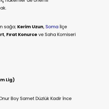
enç hakemler de önemli
ak.
an sağa;
Kerim Uzun
,
Soma
İlçe
rt
,
Fırat Konurce
ve Saha Komiseri
im Lig)
Onur Boy Samet Düzlük Kadir İnce