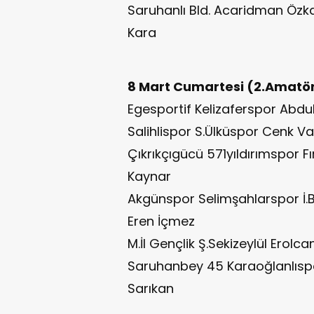
Saruhanlı Bld. Acaridman Öz
Kara
8 Mart Cumartesi (2.Amatör
Egesportif Kelizaferspor Abdu
Salihlispor S.Ülküspor Cenk V
Çıkrıkçıgücü 571yıldırımspor 
Kaynar
Akgünspor Selimşahlarspor İ
Eren İçmez
M.İl Gençlik Ş.Sekizeylül Erolc
Saruhanbey 45 Karaoğlanlısp
Sarıkan