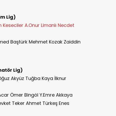
im Lig)
 Keseciler A.Onur Limanlı Necdet
ed Baştürk Mehmet Kozak Zaiddin
atör Lig)
ğuz Akyüz Tuğba Kaya İlknur
 Acar Ömer Bingöl Y.Emre Akkaya
Şevket Teker Ahmet Türkeş Enes