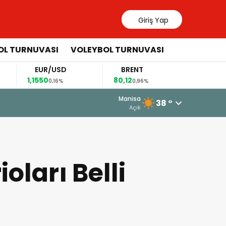
Giriş Yap
OL TURNUVASI
VOLEYBOL TURNUVASI
EUR/USD
BRENT
ÇEYRE
1,1550
80,12
10.497,
0,16%
0,96%
2 Ağustos 2026 - 11:55
Manisa
38 °
Somaspor’un Grubunda Dikkat Çe
Açık
ları Belli