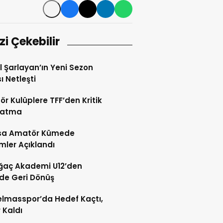
izi Çekebilir
l Şarlayan’ın Yeni Sezon
ı Netleşti
r Kulüplere TFF’den Kritik
latma
sa Amatör Kümede
ler Açıklandı
ğaç Akademi U12’den
de Geri Dönüş
lmasspor’da Hedef Kaçtı,
 Kaldı