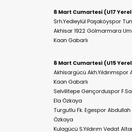
8 Mart Cumartesi (U17 Yerel
Srh.Yedieylül Paşaköyspor Tu
Akhisar 1922 Gölmarmara Umu
Kaan Gabarlı
8 Mart Cumartesi (U15 Yerel
Akhisargücü Akh.Yıldırımspor
Kaan Gabarlı
Selvilitepe Gençorduspor F.S
Ela Özkaya
Turgutlu Fk. Egespor Abdullah
Özkaya
Kulagücü S.Yıldırım Vedat A