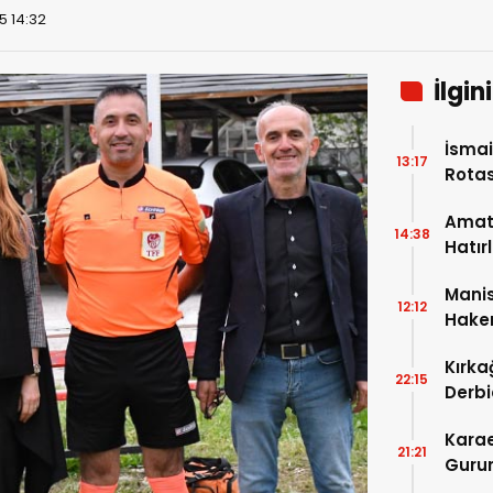
5 14:32
İlgin
İsmai
13:17
Rotas
Amatö
14:38
Hatır
Mani
12:12
Hakem
Kırka
22:15
Derbi
Karae
21:21
Gurur