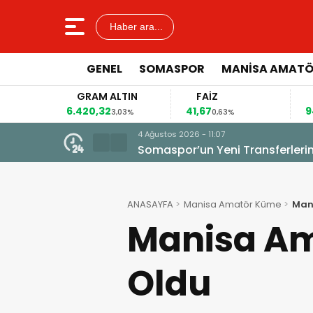
Haber ara...
GENEL
SOMASPOR
MANISA AMAT
GRAM ALTIN
FAİZ
6.420,32
41,67
9
8%
3,03%
0,63%
3 Ağustos 2026 - 12:23
U15 Kız Milli Takımı Seçme K
ANASAYFA
Manisa Amatör Küme
Mani
Manisa Ama
Oldu