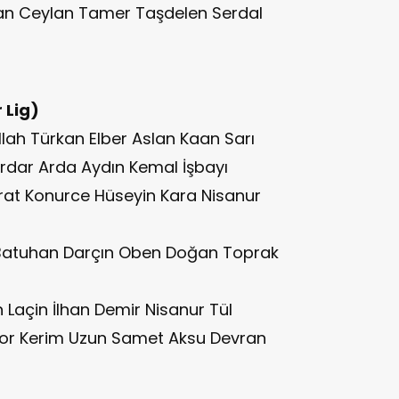
kan Ceylan Tamer Taşdelen Serdal
 Lig)
llah Türkan Elber Aslan Kaan Sarı
ardar Arda Aydın Kemal İşbayı
Fırat Konurce Hüseyin Kara Nisanur
.Batuhan Darçın Oben Doğan Toprak
an Laçin İlhan Demir Nisanur Tül
or Kerim Uzun Samet Aksu Devran