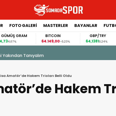
ÖR
FOTO GALERI
MASTERLER
BAYANLAR
FUTB
GÜMÜŞ GRAM
BITCOIN
GBP/TRY
4,73
64.149,00
64,1381
4,07%
-0,23%
0,24%
ampında Soma Zafer Spor’dan 4 Oyuncu
sa Amatör’de Hakem Trioları Belli Oldu
tör’de Hakem Trio