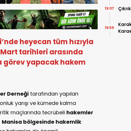
Çıkrı
19:07
Kara
19:59
Karae
Otur
i’nde heyecan tüm hızıyla
Mart tarihleri arasında
 görev yapacak hakem
er Derneği
tarafından yapılan
onluk yarışı ve kümede kalma
ritik maçlarında tecrübeli
hakemler
a
Manisa bölgesinde hakemlik