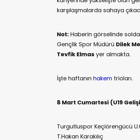
kariyerinde yükselişte olan g
karşılaşmalarda sahaya çıkac
Not:
Haberin görselinde sold
Gençlik Spor Müdürü
Dilek Me
Tevfik Elmas
yer almakta.
İşte haftanın
hakem
trioları.
8 Mart Cumartesi (U19 Geliş
Turgutluspor Keçiörengücü U.
T.Hakan Karakılıç