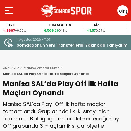
Giriş
Yap
GRAM ALTIN
FAİZ
GÜMÜŞ
6.508,29
41,57
93,86
0,02%
0,19%
0,07%
-1,13
4 Ağustos 2026 - 11:07
Somaspor’un Yeni Transferlerini Yakından Tanıyalım
ANASAYFA
Manisa Amatör Küme
Manisa SAL’da Play Off İlk Hafta Maçları Oynandı
Manisa SAL’da Play Off İlk Hafta
Maçları Oynandı
Manisa SAL’da Play-Off ilk hafta maçları
tamamlandı. Gruplarında ilk iki sırayı alan
takımların Bal ligi için mücadele edeceği Play
Off grubunda 3 maçtan ikisi galibiyetle