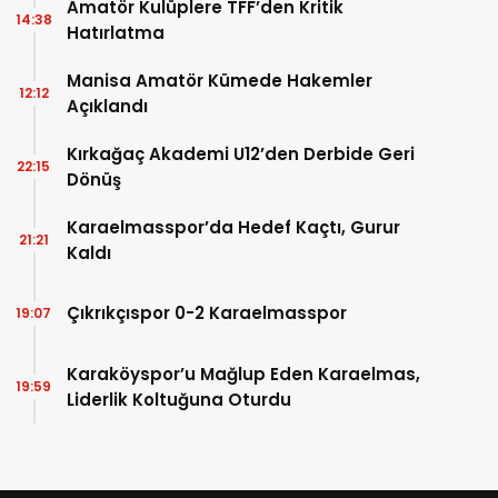
Amatör Kulüplere TFF’den Kritik
14:38
Hatırlatma
Manisa Amatör Kümede Hakemler
12:12
Açıklandı
Kırkağaç Akademi U12’den Derbide Geri
22:15
Dönüş
Karaelmasspor’da Hedef Kaçtı, Gurur
21:21
Kaldı
Çıkrıkçıspor 0-2 Karaelmasspor
19:07
Karaköyspor’u Mağlup Eden Karaelmas,
19:59
Liderlik Koltuğuna Oturdu