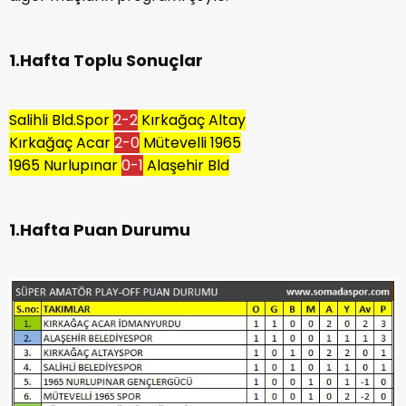
1.Hafta Toplu Sonuçlar
Salihli Bld.Spor
2-2
Kırkağaç Altay
Kırkağaç Acar
2-0
Mütevelli 1965
1965 Nurlupınar
0-1
Alaşehir Bld
1.Hafta Puan Durumu