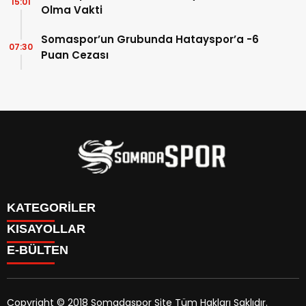
15:01
Olma Vakti
Somaspor’un Grubunda Hatayspor’a -6
07:30
Puan Cezası
KATEGORİLER
KISAYOLLAR
İletişim
E-BÜLTEN
İstatistikler & Puan Durumu & Fikstür
Genel
Reklam Ver
Somaspor
Futbol Turnuva Puan Durumu
Manisa Amatör
Yayın Politikamız
Copyright © 2018 Somadaspor Site Tüm Hakları Saklıdır.