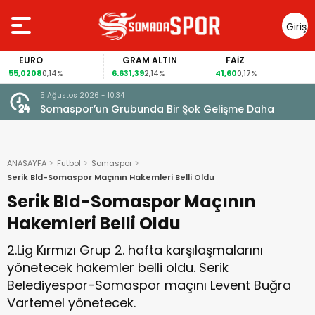
Giriş
Yap
RO
GRAM ALTIN
FAİZ
GÜM
08
6.631,39
41,60
98,77
0,14%
2,14%
0,17%
4,
5 Ağustos 2026 - 10:34
Somaspor’un Grubunda Bir Şok Gelişme Daha
ANASAYFA
Futbol
Somaspor
Serik Bld-Somaspor Maçının Hakemleri Belli Oldu
Serik Bld-Somaspor Maçının
Hakemleri Belli Oldu
2.Lig Kırmızı Grup 2. hafta karşılaşmalarını
yönetecek hakemler belli oldu. Serik
Belediyespor-Somaspor maçını Levent Buğra
Vartemel yönetecek.