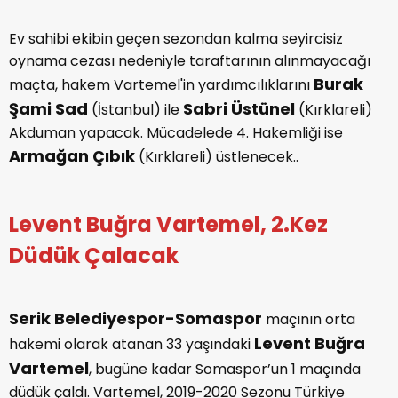
Ev sahibi ekibin geçen sezondan kalma seyircisiz
oynama cezası nedeniyle taraftarının alınmayacağı
Burak
maçta, hakem Vartemel'in yardımcılıklarını
Şami Sad
Sabri Üstünel
(İstanbul) ile
(Kırklareli)
Akduman yapacak. Mücadelede 4. Hakemliği ise
Armağan Çıbık
(Kırklareli) üstlenecek..
Levent Buğra Vartemel, 2.Kez
Düdük Çalacak
Serik Belediyespor-Somaspor
maçının orta
Levent Buğra
hakemi olarak atanan 33 yaşındaki
Vartemel
, bugüne kadar Somaspor’un 1 maçında
düdük çaldı. Vartemel, 2019-2020 Sezonu Türkiye