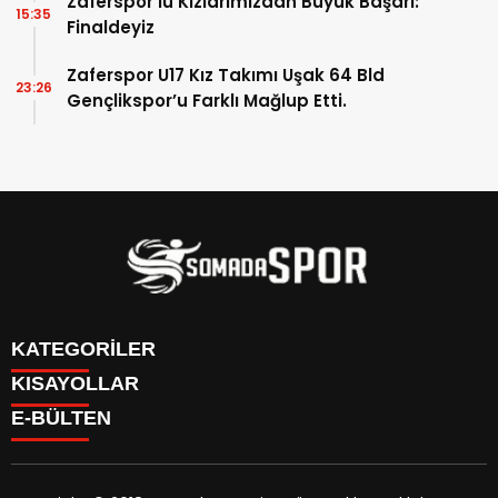
Zaferspor’lu Kızlarımızdan Büyük Başarı:
15:35
Finaldeyiz
Zaferspor U17 Kız Takımı Uşak 64 Bld
23:26
Gençlikspor’u Farklı Mağlup Etti.
KATEGORİLER
KISAYOLLAR
İletişim
E-BÜLTEN
İstatistikler & Puan Durumu & Fikstür
Genel
Reklam Ver
Somaspor
Futbol Turnuva Puan Durumu
Manisa Amatör