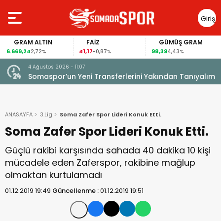
Giriş
Yap
FAİZ
GÜMÜŞ GRAM
BITCOIN
41,17
98,39
65.148,00
-0,87%
4,43%
1,17%
4 Ağustos 2026 - 11:07
Somaspor’un Yeni Transferlerini Yakından Tanıyalım
ANASAYFA
3.Lig
Soma Zafer Spor Lideri Konuk Etti.
Soma Zafer Spor Lideri Konuk Etti.
Güçlü rakibi karşısında sahada 40 dakika 10 kişi
mücadele eden Zaferspor, rakibine mağlup
olmaktan kurtulamadı
01.12.2019 19:49
Güncellenme :
01.12.2019 19:51