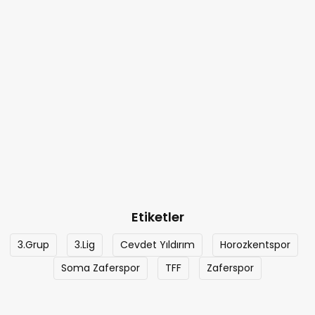
Etiketler
3.Grup
3.Lig
Cevdet Yıldırım
Horozkentspor
Soma Zaferspor
TFF
Zaferspor