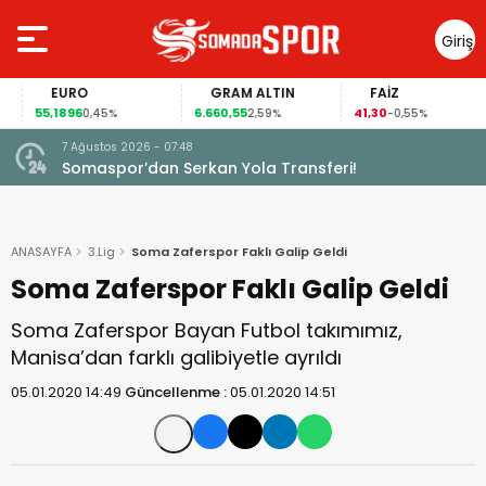
Giriş
Yap
EURO
GRAM ALTIN
FAİZ
55,1896
6.660,55
41,30
0,45%
2,59%
-0,55%
7 Ağustos 2026 - 07:48
Somaspor’dan Serkan Yola Transferi!
ANASAYFA
3.Lig
Soma Zaferspor Faklı Galip Geldi
Soma Zaferspor Faklı Galip Geldi
Soma Zaferspor Bayan Futbol takımımız,
Manisa’dan farklı galibiyetle ayrıldı
05.01.2020 14:49
Güncellenme :
05.01.2020 14:51