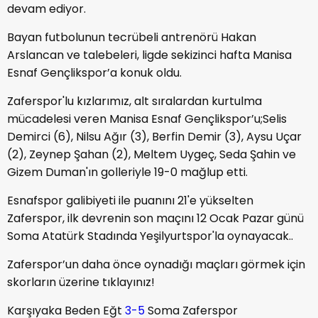
devam ediyor.
Bayan futbolunun tecrübeli antrenörü Hakan
Arslancan ve talebeleri, ligde sekizinci hafta Manisa
Esnaf Gençlikspor’a konuk oldu.
Zaferspor'lu kızlarımız, alt sıralardan kurtulma
mücadelesi veren Manisa Esnaf Gençlikspor’u;Selis
Demirci (6), Nilsu Ağır (3), Berfin Demir (3), Aysu Uçar
(2), Zeynep Şahan (2), Meltem Uygeç, Seda Şahin ve
Gizem Duman'ın golleriyle 19-0 mağlup etti.
Esnafspor galibiyeti ile puanını 21'e yükselten
Zaferspor, ilk devrenin son maçını 12 Ocak Pazar günü
Soma Atatürk Stadında Yeşilyurtspor'la oynayacak..
Zaferspor’un daha önce oynadığı maçları görmek için
skorların üzerine tıklayınız!
Karşıyaka Beden Eğt
3-5
Soma Zaferspor