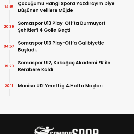
Çocuğumu Hangi Spora Yazdırayım Diye
14:15
Düşünen Velilere Müjde
Somaspor U13 Play-Off’ta Durmuyor!
20:39
Şehitler’i 4 Golle Geçti
Somaspor U13 Play-Off’a Galibiyetle
04:57
Başladı.
Somaspor U12, Kırkağaç Akademi FK ile
19:20
Berabere Kaldı
Manisa U12 Yerel Lig 4.Hafta Maçları
20:11