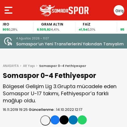
Giriş
Yap
GRAM ALTIN
FAİZ
GÜMÜŞ GRA
6.505,92
41,54
95,13
4,41%
0,31%
4,51%
4 Ağustos 2026 - 11:07
Somaspor’un Yeni Transferlerini Yakından Tanıyalım
ANASAYFA
Alt Yapı
Somaspor 0-4 Fethiyespor
Somaspor 0-4 Fethiyespor
Bölgesel Gelişim Lig 3.Grupta mücadele eden
Somaspor U-17 takımı, Fethiyespor’a farklı
mağlup oldu.
16.11.2019 19:25
Güncellenme :
14.10.2022 12:17