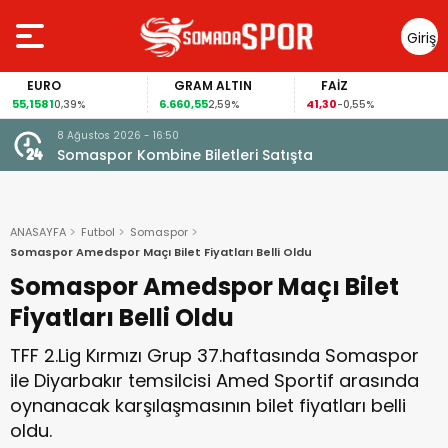
Giriş
Yap
EURO
GRAM ALTIN
FAİZ
G
,1581
6.660,55
41,30
97,
0,39%
2,59%
-0,55%
8 Ağustos 2026 - 16:50
Somaspor Kombine Biletleri Satışta
ANASAYFA
Futbol
Somaspor
Somaspor Amedspor Maçı Bilet Fiyatları Belli Oldu
Somaspor Amedspor Maçı Bilet
Fiyatları Belli Oldu
TFF 2.Lig Kırmızı Grup 37.haftasında Somaspor
ile Diyarbakır temsilcisi Amed Sportif arasında
oynanacak karşılaşmasının bilet fiyatları belli
oldu.