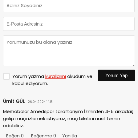
Yorum Yap
Yorum yazma
kurallarını
okudum ve
kabul ediyorum.
Ümit GÜL
26.04.2024 14:13
Merhabalar Amedspor taraftarıyım İzmirden 4-5 arkadaş
gelip maçı izlemek istiyoruz, maç biletini nasıl temin
edebiliriz.
Beğen
0
Beğenme
0
Yanıtla