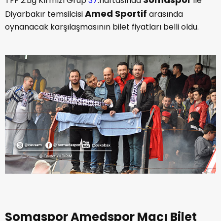
TFF 2.Lig Kırmızı Grup
37
.haftasında
ile
Amed Sportif
Diyarbakır temsilcisi
arasında
oynanacak karşılaşmasının bilet fiyatları belli oldu.
Somaspor Amedspor Maçı Bilet