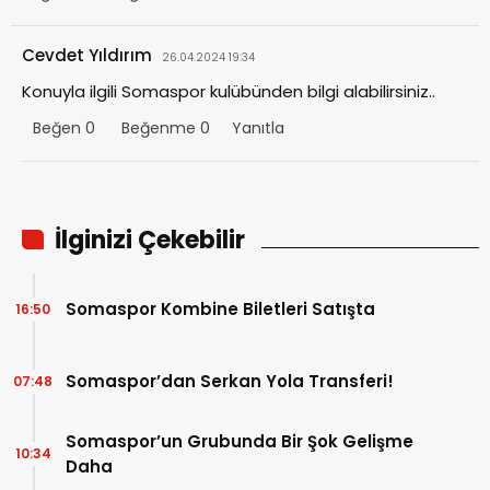
Cevdet Yıldırım
26.04.2024 19:34
Konuyla ilgili Somaspor kulübünden bilgi alabilirsiniz..
Beğen
0
Beğenme
0
Yanıtla
İlginizi Çekebilir
Somaspor Kombine Biletleri Satışta
16:50
Somaspor’dan Serkan Yola Transferi!
07:48
Somaspor’un Grubunda Bir Şok Gelişme
10:34
Daha