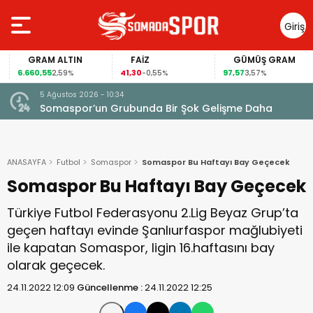
Giriş
Yap
GRAM ALTIN
FAİZ
GÜMÜŞ GRAM
6.660,55
41,30
97,57
2,59%
-0,55%
3,57%
5 Ağustos 2026 - 10:34
Somaspor’un Grubunda Bir Şok Gelişme Daha
ANASAYFA
Futbol
Somaspor
Somaspor Bu Haftayı Bay Geçecek
Somaspor Bu Haftayı Bay Geçecek
Türkiye Futbol Federasyonu 2.Lig Beyaz Grup’ta
geçen haftayı evinde Şanlıurfaspor mağlubiyeti
ile kapatan Somaspor, ligin 16.haftasını bay
olarak geçecek.
24.11.2022 12:09
Güncellenme :
24.11.2022 12:25