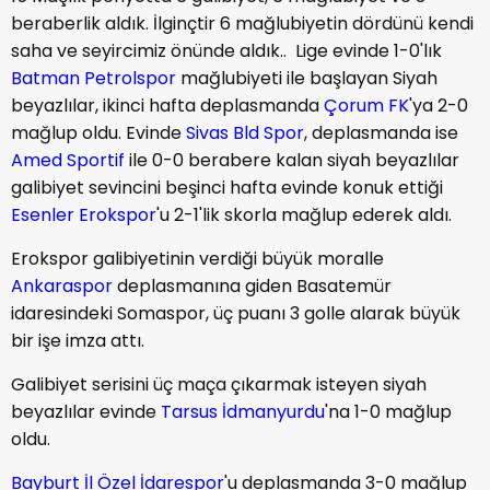
beraberlik aldık. İlginçtir 6 mağlubiyetin dördünü kendi
saha ve seyircimiz önünde aldık.. Lige evinde 1-0'lık
Batman Petrolspor
mağlubiyeti ile başlayan Siyah
beyazlılar, ikinci hafta deplasmanda
Çorum FK
'ya 2-0
mağlup oldu. Evinde
Sivas Bld Spor
, deplasmanda ise
Amed Sportif
ile 0-0 berabere kalan siyah beyazlılar
galibiyet sevincini beşinci hafta evinde konuk ettiği
Esenler Erokspor
'u 2-1'lik skorla mağlup ederek aldı.
Erokspor galibiyetinin verdiği büyük moralle
Ankaraspor
deplasmanına giden Basatemür
idaresindeki Somaspor, üç puanı 3 golle alarak büyük
bir işe imza attı.
Galibiyet serisini üç maça çıkarmak isteyen siyah
beyazlılar evinde
Tarsus İdmanyurdu
'na 1-0 mağlup
oldu.
Bayburt İl Özel İdarespor
'u deplasmanda 3-0 mağlup