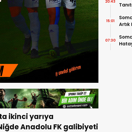
20:43
Tanı
Soma
15:01
Artık
Soma
07:30
Hatay
ta ikinci yarıya
Niğde Anadolu FK galibiyeti