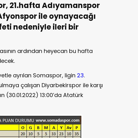
or, 21.hafta Adıyamanspor
t Afyonspor ile oynayacağı
i nedeniyle ileri bir
asının ardından heyecan bu hafta
decek.
etle ayrılan Somaspor, ligin
23
.
ulmaya çalışan Diyarbekirspor ile karşı
n (30.01.2022) 13:00’da Atatürk