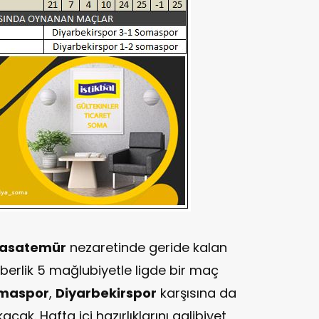
Basatemür
nezaretinde geride kalan
berlik 5 mağlubiyetle ligde bir maç
maspor
,
Diyarbekirspor
karşısına da
cak. Hafta içi hazırlıklarını galibiyet