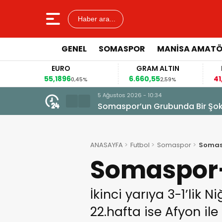
Haber ara...
GENEL
SOMASPOR
MANISA AMAT
RO
GRAM ALTIN
FAİZ
96
6.660,55
41,30
0,45%
2,59%
-0,55%
5 Ağustos 2026 - 10:34
Somaspor’un Grubunda Bir Şo
ANASAYFA
Futbol
Somaspor
Somas
Somaspor-
İkinci yarıya 3-1’lik
22.hafta ise Afyon i