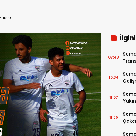
 16:13
İlgin
Soma
07:48
Trans
Soma
10:34
Geli
Somas
11:07
Yakı
Soma
11:55
Çeke
Somas