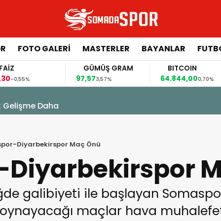
ÖR
FOTO GALERI
MASTERLER
BAYANLAR
FUTB
GÜMÜŞ GRAM
BITCOIN
GBP/TRY
97,57
64.844,00
64,4492
3,57%
0,70%
0,4
k Gelişme Daha
por-Diyarbekirspor Maç Önü
Diyarbekirspor 
 Niğde galibiyeti ile başlayan Somasp
le oynayacağı maçlar hava muhalefet