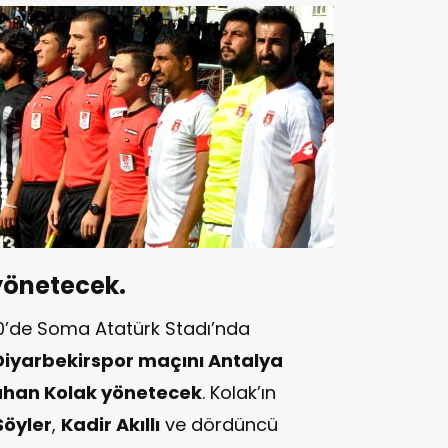
yönetecek.
0’de Soma Atatürk Stadı’nda
yarbekirspor maçını Antalya
uhan Kolak yönetecek
. Kolak’ın
Söyler
,
Kadir Akıllı
ve dördüncü