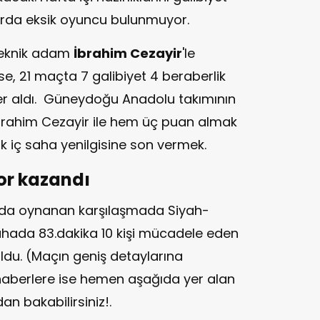
arda eksik oyuncu bulunmuyor.
 teknik adam
İbrahim Cezayir
'le
se, 21 maçta 7 galibiyet 4 beraberlik
yer aldı. Güneydoğu Anadolu takımının
İbrahim Cezayir ile hem üç puan almak
 iç saha yenilgisine son vermek.
or kazandı
nda oynanan karşılaşmada Siyah-
ahada 83.dakika 10 kişi mücadele eden
ldu. (Maçın geniş detaylarına
üm haberlere ise hemen aşağıda yer alan
an bakabilirsiniz!.