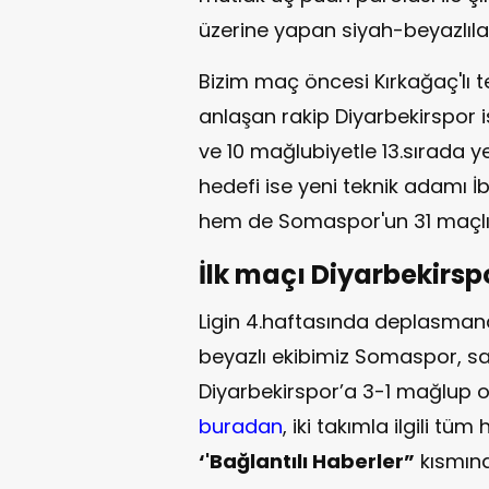
üzerine yapan siyah-beyazlıl
Bizim maç öncesi Kırkağaç'lı
anlaşan rakip Diyarbekirspor i
ve 10 mağlubiyetle 13.sırada 
hedefi ise yeni teknik adamı 
hem de Somaspor'un 31 maçlık
İlk maçı Diyarbekirsp
Ligin 4.haftasında deplasma
beyazlı ekibimiz Somaspor, s
Diyarbekirspor’a 3-1 mağlup o
buradan
, iki takımla ilgili t
‘'Bağlantılı Haberler”
kısmınd