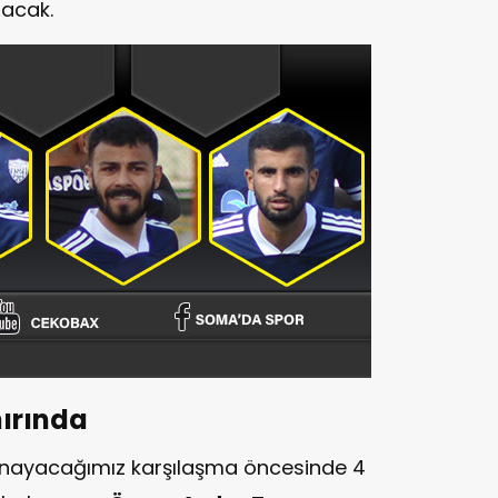
acak.
ırında
oynayacağımız karşılaşma öncesinde 4