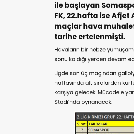
ile başlayan Somasp
FK, 22.hafta ise Afje
maçlar hava muhalefet
tarihe ertelenmişti.
Havaların bir nebze yumuşam
sonu kaldığı yerden devam e
Ligde son üç maçından galibiy
haftasında alt sıralardan kurt
karşıya gelecek. Mücadele yarı
Stadı’nda oynanacak.