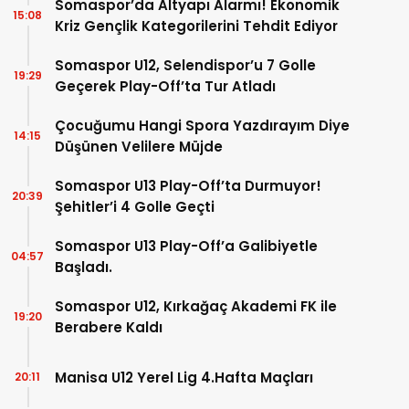
Somaspor’da Altyapı Alarmı! Ekonomik
15:08
Kriz Gençlik Kategorilerini Tehdit Ediyor
Somaspor U12, Selendispor’u 7 Golle
19:29
Geçerek Play-Off’ta Tur Atladı
Çocuğumu Hangi Spora Yazdırayım Diye
14:15
Düşünen Velilere Müjde
Somaspor U13 Play-Off’ta Durmuyor!
20:39
Şehitler’i 4 Golle Geçti
Somaspor U13 Play-Off’a Galibiyetle
04:57
Başladı.
Somaspor U12, Kırkağaç Akademi FK ile
19:20
Berabere Kaldı
Manisa U12 Yerel Lig 4.Hafta Maçları
20:11