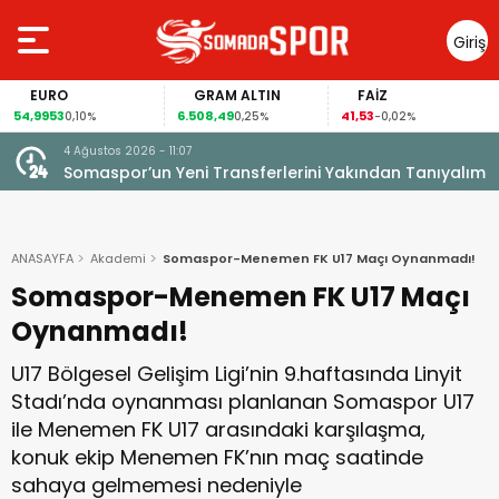
Giriş
Yap
EURO
GRAM ALTIN
FAİZ
4,9953
6.508,49
41,53
94
0,10%
0,25%
-0,02%
4 Ağustos 2026 - 11:07
Somaspor’un Yeni Transferlerini Yakından Tanıyalım
ANASAYFA
Akademi
Somaspor-Menemen FK U17 Maçı Oynanmadı!
Somaspor-Menemen FK U17 Maçı
Oynanmadı!
U17 Bölgesel Gelişim Ligi’nin 9.haftasında Linyit
Stadı’nda oynanması planlanan Somaspor U17
ile Menemen FK U17 arasındaki karşılaşma,
konuk ekip Menemen FK’nın maç saatinde
sahaya gelmemesi nedeniyle