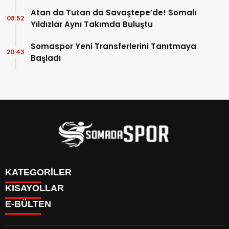
Atan da Tutan da Savaştepe’de! Somalı
08:52
Yıldızlar Aynı Takımda Buluştu
Somaspor Yeni Transferlerini Tanıtmaya
20:43
Başladı
KATEGORİLER
KISAYOLLAR
İletişim
E-BÜLTEN
İstatistikler & Puan Durumu & Fikstür
Genel
Reklam Ver
Somaspor