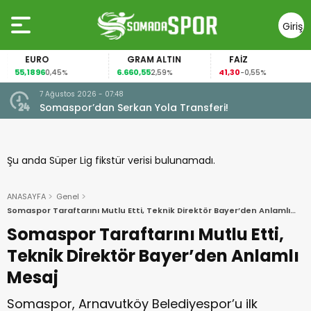
Giriş
Yap
EURO
GRAM ALTIN
FAİZ
55,1896
6.660,55
41,30
0,45%
2,59%
-0,55%
7 Ağustos 2026 - 07:48
Somaspor’dan Serkan Yola Transferi!
Şu anda Süper Lig fikstür verisi bulunamadı.
ANASAYFA
Genel
Somaspor Taraftarını Mutlu Etti, Teknik Direktör Bayer’den Anlamlı
Mesaj
Somaspor Taraftarını Mutlu Etti,
Teknik Direktör Bayer’den Anlamlı
Mesaj
Somaspor, Arnavutköy Belediyespor’u ilk