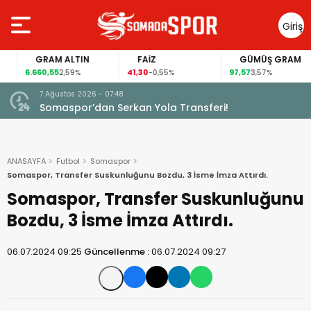
Giriş
Yap
GRAM ALTIN
FAİZ
GÜMÜŞ GRAM
6.660,55
41,30
97,57
2,59%
-0,55%
3,57%
7 Ağustos 2026 - 07:48
Somaspor’dan Serkan Yola Transferi!
ANASAYFA
Futbol
Somaspor
Somaspor, Transfer Suskunluğunu Bozdu, 3 İsme İmza Attırdı.
Somaspor, Transfer Suskunluğunu
Bozdu, 3 İsme İmza Attırdı.
06.07.2024 09:25
Güncellenme :
06.07.2024 09:27