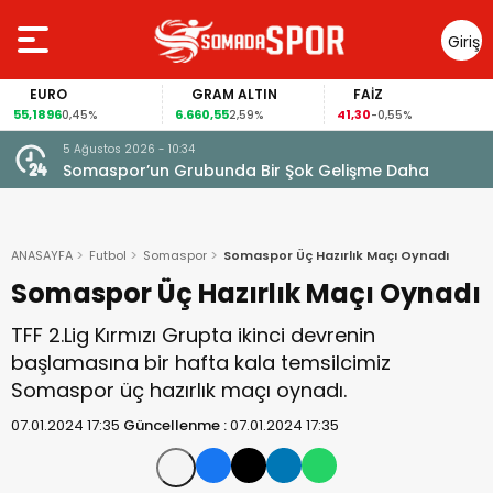
Giriş
Yap
EURO
GRAM ALTIN
FAİZ
55,1896
6.660,55
41,30
0,45%
2,59%
-0,55%
5 Ağustos 2026 - 10:34
Somaspor’un Grubunda Bir Şok Gelişme Daha
ANASAYFA
Futbol
Somaspor
Somaspor Üç Hazırlık Maçı Oynadı
Somaspor Üç Hazırlık Maçı Oynadı
TFF 2.Lig Kırmızı Grupta ikinci devrenin
başlamasına bir hafta kala temsilcimiz
Somaspor üç hazırlık maçı oynadı.
07.01.2024 17:35
Güncellenme :
07.01.2024 17:35