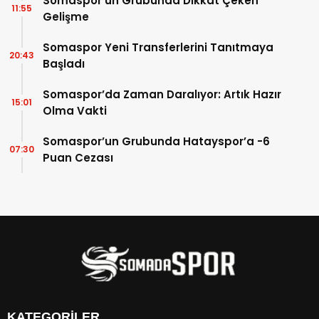
Somaspor’un Grubunda Dikkat Çeken
11:55
Gelişme
Somaspor Yeni Transferlerini Tanıtmaya
20:43
Başladı
Somaspor’da Zaman Daralıyor: Artık Hazır
15:01
Olma Vakti
Somaspor’un Grubunda Hatayspor’a -6
07:30
Puan Cezası
KATEGORİLER