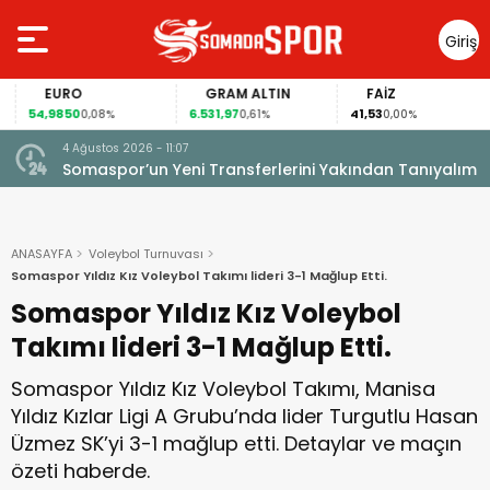
Giriş
Yap
EURO
GRAM ALTIN
FAİZ
54,9850
6.531,97
41,53
0,08%
0,61%
0,00%
4 Ağustos 2026 - 11:07
Somaspor’un Yeni Transferlerini Yakından Tanıyalım
ANASAYFA
Voleybol Turnuvası
Somaspor Yıldız Kız Voleybol Takımı lideri 3-1 Mağlup Etti.
Somaspor Yıldız Kız Voleybol
Takımı lideri 3-1 Mağlup Etti.
Somaspor Yıldız Kız Voleybol Takımı, Manisa
Yıldız Kızlar Ligi A Grubu’nda lider Turgutlu Hasan
Üzmez SK’yi 3-1 mağlup etti. Detaylar ve maçın
özeti haberde.