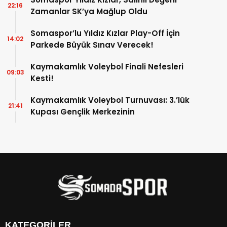
22:16
Zamanlar SK’ya Mağlup Oldu
Somaspor’lu Yıldız Kızlar Play-Off İçin
14:02
Parkede Büyük Sınav Verecek!
Kaymakamlık Voleybol Finali Nefesleri
09:03
Kesti!
Kaymakamlık Voleybol Turnuvası: 3.’lük
21:41
Kupası Gençlik Merkezinin
KATEGORİLER