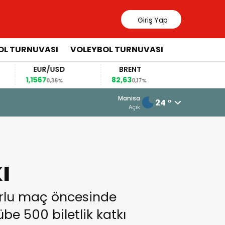
Giriş Yap
OL TURNUVASI
VOLEYBOL TURNUVASI
EUR/USD
BRENT
ÇEYRE
1,1567
82,63
10.889,
0,36%
0,17%
Manisa
24 °
ferlerini Yakından Tanıyalım
Açık
ı
orlu maç öncesinde
e 500 biletlik katkı