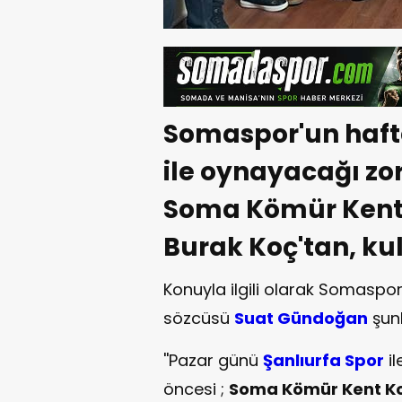
Somaspor'un haft
ile oynayacağı zo
Soma Kömür Kent 
Burak Koç'tan, kul
Konuyla ilgili olarak Somaspo
sözcüsü
Suat Gündoğan
şunl
''Pazar günü
Şanlıurfa Spor
il
öncesi ;
Soma Kömür Kent Ko