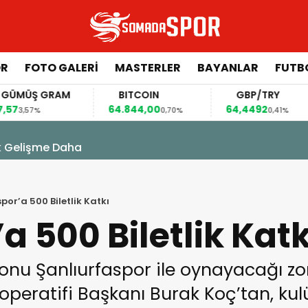
ÖR
FOTO GALERI
MASTERLER
BAYANLAR
FUTB
GÜMÜŞ GRAM
BITCOIN
GBP/TRY
,57
64.844,00
64,4492
3,57%
0,70%
0,41%
4 Ağustos 2026 - 11:07
Somaspor’un Yeni Trans
or’a 500 Biletlik Katkı
 500 Biletlik Katk
onu Şanlıurfaspor ile oynayacağı z
eratifi Başkanı Burak Koç’tan, kulüb