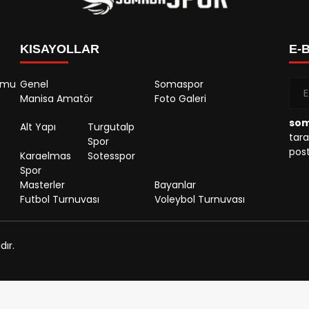
KISAYOLLAR
E-
rumu
Genel
Somaspor
Manisa Amatör
Foto Galeri
so
Alt Yapı
Turgutalp
tara
Spor
post
Karaelmas
Sotesspor
Spor
Masterler
Bayanlar
Futbol Turnuvası
Voleybol Turnuvası
ır.