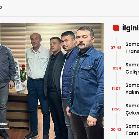
13
İlgin
Soma
07:48
Trans
Soma
10:34
Geli
Somas
11:07
Yakı
Soma
11:55
Çeke
Somas
20:43
Tanı