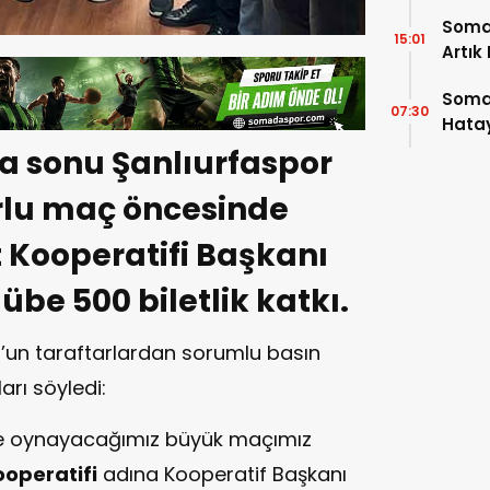
Soma
15:01
Artık
Soma
07:30
Hatay
a sonu Şanlıurfaspor
rlu maç öncesinde
Kooperatifi Başkanı
übe 500 biletlik katkı.
r’un taraftarlardan sorumlu basın
arı söyledi:
e oynayacağımız büyük maçımız
operatifi
adına Kooperatif Başkanı