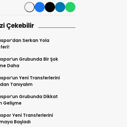
izi Çekebilir
spor’dan Serkan Yola
feri!
spor’un Grubunda Bir Şok
şme Daha
por’un Yeni Transferlerini
ndan Tanıyalım
spor’un Grubunda Dikkat
n Gelişme
por Yeni Transferlerini
tmaya Başladı