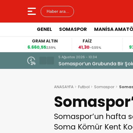
Haber ara...
GENEL
SOMASPOR
MANISA AMAT
GRAM ALTIN
FAİZ
6.660,55
41,30
97
5%
2,59%
-0,55%
nda Bir Şok Gelişme Daha
ANASAYFA
Futbol
Somaspor
Somasp
Somaspor’a
Somaspor’un hafta s
Soma Kömür Kent Koop