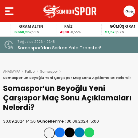
Giriş
Yap
GRAM ALTIN
FAİZ
GÜMÜŞ GRAM
6.660,55
41,30
97,57
2,59%
-0,55%
3,57%
7 Ağustos 2026 - 07:48
Somaspor’dan Serkan Yola Transferi!
ANASAYFA
Futbol
Somaspor
Somaspor’un Beyoğlu Yeni Çarşıspor Maç Sonu Açıklamaları Nelerdi?
Somaspor’un Beyoğlu Yeni
Çarşıspor Maç Sonu Açıklamaları
Nelerdi?
30.09.2024 14:56
Güncellenme :
30.09.2024 15:00