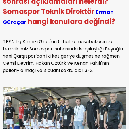
sonrası açıklamaları nelerdi?
Somaspor Teknik Direktör
Erman
hangi konulara değindi?
Güraçar
TFF 2.Lig Kırmızı Grup'un 5. hafta müsabakasında
temsilcimiz Somaspor, sahasında karşılaştığı Beyoğlu
Yeni Çarşıspor'dan iki kez geriye düşmesine rağmen
Cemil Devrim, Hakan Öztürk ve Kenan Fakılı'nın
golleriyle maçı ve 3 puanı söktü aldı. 3-2.